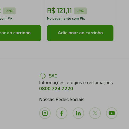
2
R$
121
,
11
R$
-
5%
-
5%
com Pix
No pagamento com Pix
No pa
nar ao carrinho
Adicionar ao carrinho
SAC
Informações, elogios e reclamações
0800 724 7220
Nossas Redes Sociais