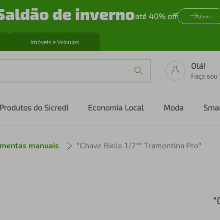
Saldão de inverno
até 40% off
Quero
Imóveis e Veículos
Olá!
Faça seu
Produtos do Sicredi
Economia Local
Moda
Sma
amentas manuais
"Chave Biela 1/2"" Tramontina Pro"
"