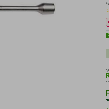
Fo
C
R
e
No