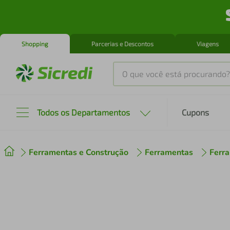
Shopping
Parcerias e Descontos
Viagens
O que você está procurando?
Produtos mais buscados
Todos os Departamentos
Cupons
tenis
1
º
Ferramentas e Construção
Ferramentas
Ferr
cafeteira
2
º
perfume
3
º
air fryer
4
º