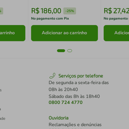
R$
186
,
00
R$
27
,
4
%
-
25%
No pagamento com Pix
No pagamento 
arrinho
Adicionar ao carrinho
Adicio
Serviços por telefone
De segunda a sexta-feira das
08h às 20h40
s
Sábado das 8h às 18h40
0800 724 4770
a
Ouvidoria
dade
Reclamações e denúncias