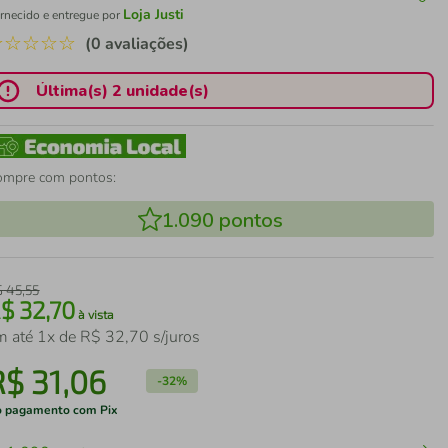
Loja Justi
rnecido e entregue por
☆
☆
☆
☆
☆
(0 avaliações)
Última(s) 2 unidade(s)
ompre com pontos:
1.090
pontos
$
45
,
55
R$
32
,
70
à vista
m até
1
x de
R$
32
,
70
s/juros
R$
31
,
06
-
32%
 pagamento com Pix