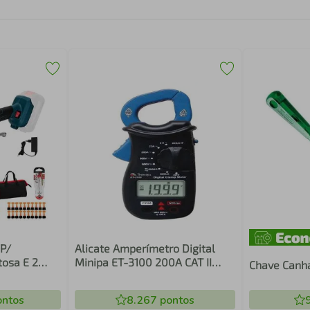
 P/
Alicate Amperímetro Digital
tosa E 2
Minipa ET-3100 200A CAT II
Chave Can
600V
ntos
8.267
pontos