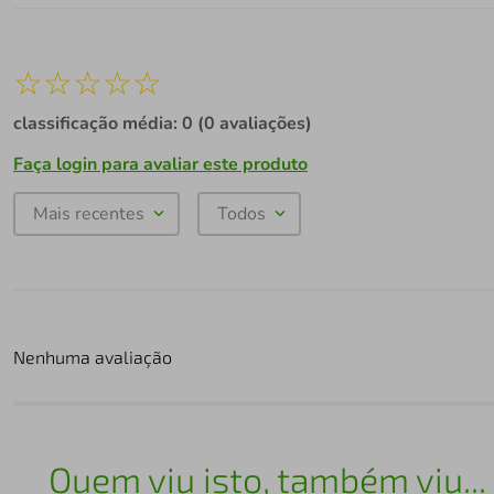
☆
☆
☆
☆
☆
classificação média: 0
(0 avaliações)
Faça login para avaliar este produto
Mais recentes
Todos
Nenhuma avaliação
Quem viu isto, também viu...