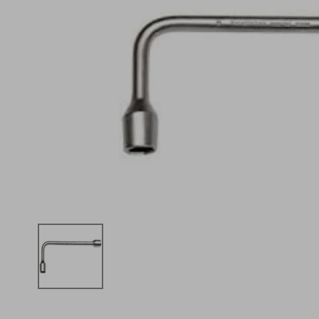
iphone
5
º