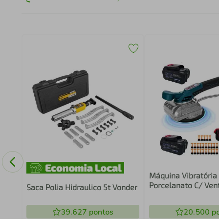
aré
u
Máquina Vibratória
Porcelanato C/ Ven
Saca Polia Hidraulico 5t Vonder
Baterias Kit
39.627
pontos
20.500
po