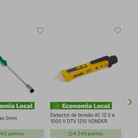
Dese
corr
Detector de tensão AC 12 V a
hao 5mm
1000 V DTV 1210 VONDER
962
pontos
4.249
pontos