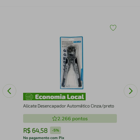
ogo
Cat
Alicate Desencapador Automático Cinza/preto
2.266
pontos
R$
64
,
58
R
-
5%
No pagamento com Pix
No 