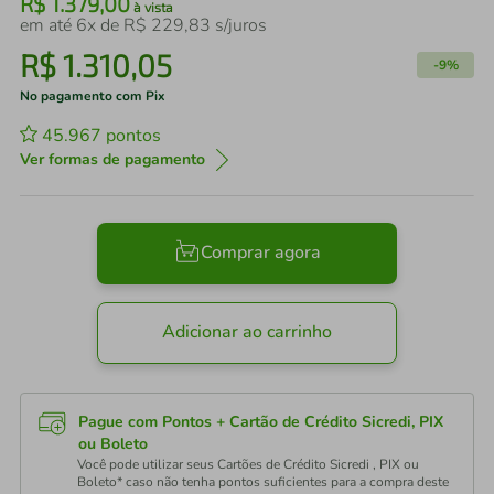
R$
1
.
379
,
00
à vista
em até
6
x de
R$
229
,
83
s/juros
R$
1
.
310
,
05
-
9%
No pagamento com Pix
45.967
pontos
Ver formas de pagamento
Comprar agora
Adicionar ao carrinho
Pague com Pontos + Cartão de Crédito Sicredi, PIX
ou Boleto
Você pode utilizar seus Cartões de Crédito Sicredi , PIX ou
Boleto* caso não tenha pontos suficientes para a compra deste