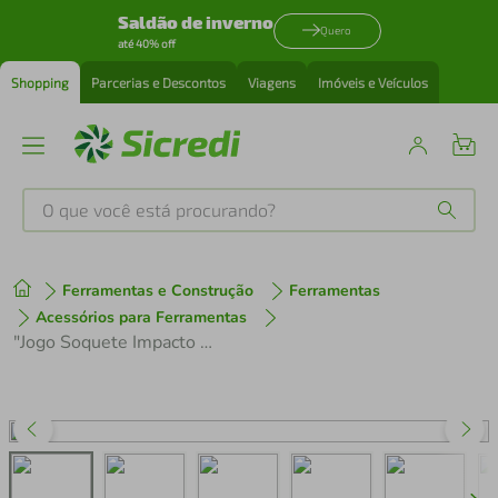
Saldão de inverno
Quero
até 40% off
Shopping
Parcerias e Descontos
Viagens
Imóveis e Veículos
O que você está procurando?
Produtos mais buscados
Ferramentas e Construção
Ferramentas
tenis
1
º
Acessórios para Ferramentas
"Jogo Soquete Impacto Packout Enc. 1/2"" Curto 27 Pçs Mm/Pol 49-66-6804 Milwaukee"
cafeteira
2
º
perfume
3
º