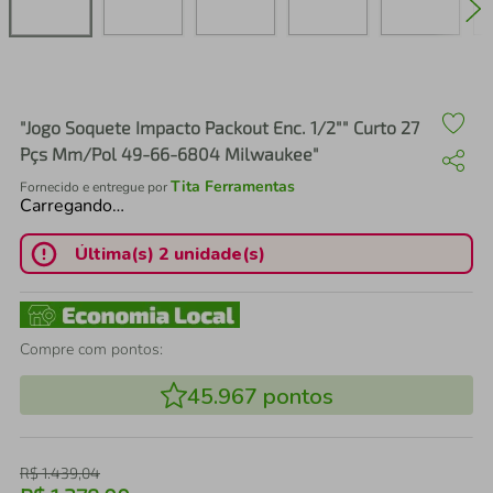
air fryer
4
º
iphone
5
º
"Jogo Soquete Impacto Packout Enc. 1/2"" Curto 27
Pçs Mm/Pol 49-66-6804 Milwaukee"
Tita Ferramentas
Fornecido e entregue por
Carregando…
Última(s) 2 unidade(s)
Compre com pontos:
45.967
pontos
R$
1
.
439
,
04