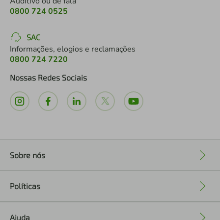
Auditivo ou de fala
0800 724 0525
SAC
Informações, elogios e reclamações
0800 724 7220
Nossas Redes Sociais
Sobre nós
+
Políticas
+
Ajuda
+