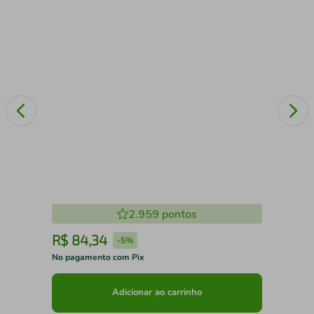
2.959
pontos
R$
84
,
34
R
-
5%
No pagamento com Pix
No 
Adicionar ao carrinho