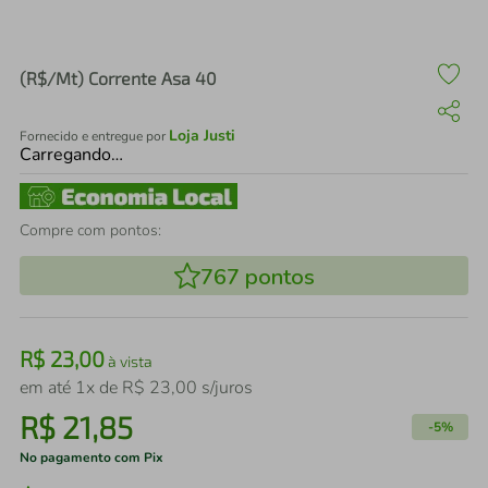
air fryer
4
º
iphone
5
º
(R$/Mt) Corrente Asa 40
Loja Justi
Fornecido e entregue por
Carregando…
Compre com pontos:
767
pontos
R$
23
,
00
à vista
em até
1
x de
R$
23
,
00
s/juros
R$
21
,
85
-
5%
No pagamento com Pix