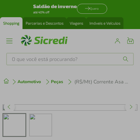
Saldão de inverno
Quero
até 40% off
Shopping
Parcerias e Descontos
Viagens
Imóveis e Veículos
O que você está procurando?
Produtos mais buscados
(R$/Mt) Corrente Asa 40
Automotivo
Peças
tenis
1
º
cafeteira
2
º
perfume
3
º