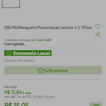
air fryer
4
º
iphone
5
º
(R$/Mt)Mangueira Pulverizacao Laranja 1/2 750psi
Loja Justi
Fornecido e entregue por
Carregando…
Compre com pontos:
528
pontos
R$
19
,
80
R$
15
,
84
à vista
em até
1
x de
R$
15
,
84
s/juros
R$
15
,
05
-
24%