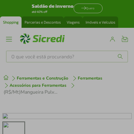
Saldão de inverno
Quero
até 40% off
Shopping
Parcerias e Descontos
Viagens
Imóveis e Veículos
O que você está procurando?
Produtos mais buscados
Ferramentas e Construção
Ferramentas
tenis
1
º
Acessórios para Ferramentas
(R$/Mt)Mangueira Pulverizacao Laranja 1/2 750psi
cafeteira
2
º
perfume
3
º