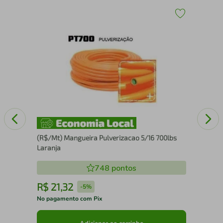
Vel
(R$/Mt) Mangueira Pulverizacao 5/16 700lbs
Laranja
748
pontos
R$
21
,
32
R
-
5%
No pagamento com Pix
No 