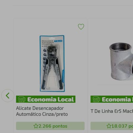
Alicate Desencapador
T De Linha Er5 Ma
Automático Cinza/preto
2.266
pontos
18.037
po