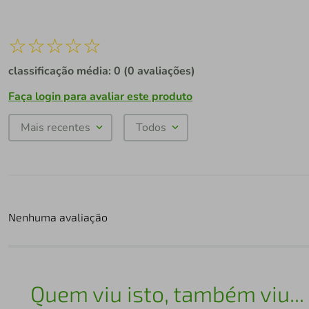
☆
☆
☆
☆
☆
classificação média: 0
(0 avaliações)
Faça login para avaliar este produto
Mais recentes
Todos
Nenhuma avaliação
Quem viu isto, também viu...