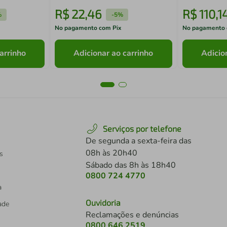
R$
22
,
46
R$
110
,
1
%
-
5%
No pagamento com Pix
No pagamento 
arrinho
Adicionar ao carrinho
Adicio
Serviços por telefone
De segunda a sexta-feira das
08h às 20h40
s
Sábado das 8h às 18h40
0800 724 4770
a
Ouvidoria
dade
Reclamações e denúncias
0800 646 2519