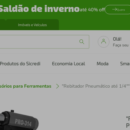
Saldão de inverno
até 40% off
Quero
Imóveis e Veículos
Olá!
Faça seu
Produtos do Sicredi
Economia Local
Moda
Sma
sórios para Ferramentas
"
P