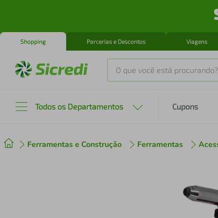
Shopping
Parcerias e Descontos
Viagens
O que você está procurando?
Produtos mais buscados
Todos os Departamentos
Cupons
tenis
1
º
Ferramentas e Construção
Ferramentas
Aces
cafeteira
2
º
perfume
3
º
air fryer
4
º