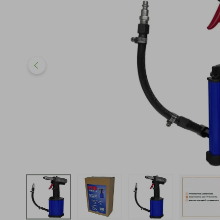
iphone
5
º