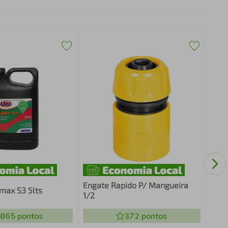
Emen
Engate Rapido P/ Mangueira
max S3 5lts
1/2
.865
pontos
372
pontos