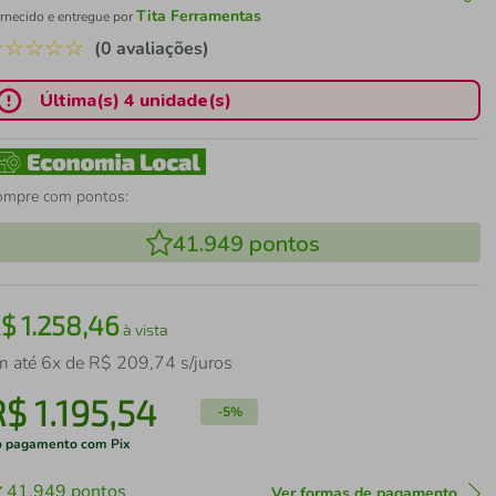
Tita Ferramentas
rnecido e entregue por
☆
☆
☆
☆
☆
(0 avaliações)
Última(s) 4 unidade(s)
ompre com pontos:
41.949
pontos
R$
1
.
258
,
46
à vista
m até
6
x de
R$
209
,
74
s/juros
R$
1
.
195
,
54
-
5%
 pagamento com Pix
41.949
pontos
Ver formas de pagamento