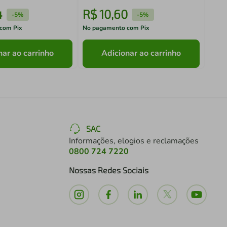
4
R$
10
,
60
R$
-
5%
-
5%
com Pix
No pagamento com Pix
No pa
nar ao carrinho
Adicionar ao carrinho
SAC
Informações, elogios e reclamações
0800 724 7220
Nossas Redes Sociais