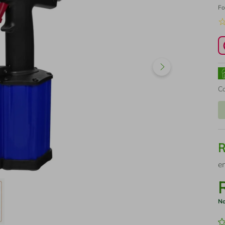
Fo
C
e
No