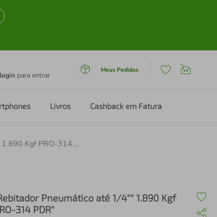
Meus Pedidos
login
para entrar
rtphones
Livros
Cashback em Fatura
"Rebitador Pneumático até 1/4"" 1.890 Kgf PRO-314 PDR"
Rebitador Pneumático até 1/4"" 1.890 Kgf
RO-314 PDR"