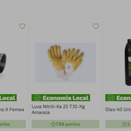
Luva Nitrili-Ka 25 T.10-Xg
cho X Femea
Oleo 40 Uni
Amarela
ntos
788
pontos
3