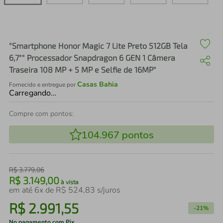
air fryer
4
º
iphone
5
º
"Smartphone Honor Magic 7 Lite Preto 512GB Tela
6,7"" Processador Snapdragon 6 GEN 1 Câmera
Traseira 108 MP + 5 MP e Selfie de 16MP"
Casas Bahia
Fornecido e entregue por
Carregando…
Compre com pontos:
104.967
pontos
R$
3
.
779
,
06
R$
3
.
149
,
00
à vista
em até
6
x de
R$
524
,
83
s/juros
R$
2
.
991
,
55
-
21%
No pagamento com Pix