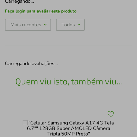
Carregando…
Faça login para avaliar este produto
Mais recentes
Todos
Carregando avaliações…
Quem viu isto, também viu...
Sma
la
4G 