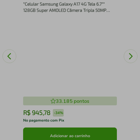
"Celular Samsung Galaxy A17 4G Tela 6.7""
128GB Super AMOLED Câmera Tripla 50MP
Preto"
33.185
pontos
R$
945
,
78
R
-
34%
No pagamento com Pix
No 
Adicionar ao carrinho