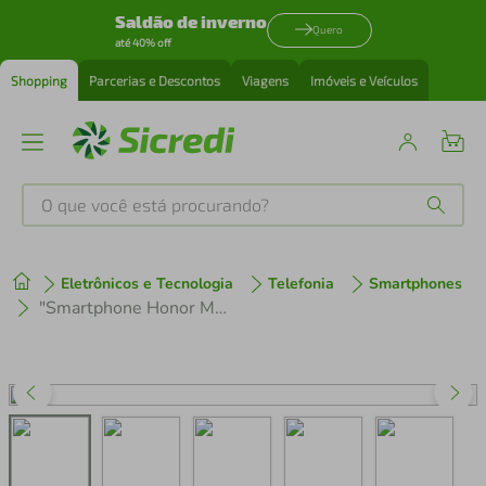
Saldão de inverno
Quero
até 40% off
Shopping
Parcerias e Descontos
Viagens
Imóveis e Veículos
O que você está procurando?
Produtos mais buscados
Eletrônicos e Tecnologia
Telefonia
Smartphones
tenis
1
º
"Smartphone Honor Magic 7 Lite Preto 512GB Tela 6,7"" Processador Snapdragon 6 GEN 1 Câmera Traseira 108 MP + 5 MP e Selfie de 16MP"
cafeteira
2
º
perfume
3
º