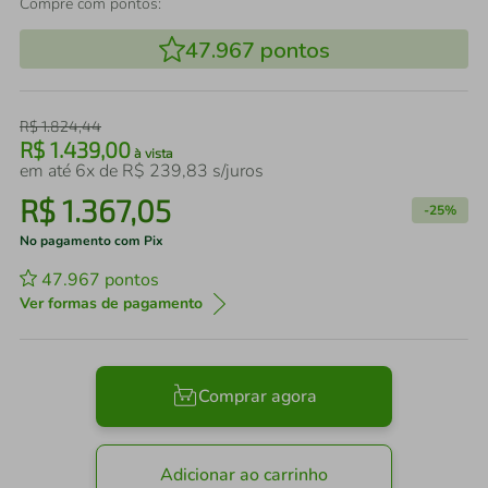
Compre com pontos:
47.967
pontos
R$
1
.
824
,
44
R$
1
.
439
,
00
à vista
em até
6
x de
R$
239
,
83
s/juros
R$
1
.
367
,
05
-
25%
No pagamento com Pix
47.967
pontos
Ver formas de pagamento
Comprar agora
Adicionar ao carrinho