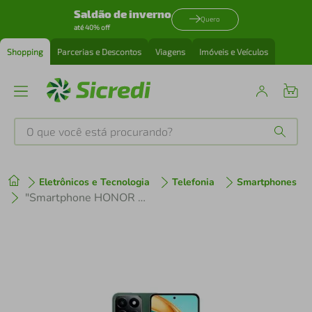
Saldão de inverno
Quero
até 40% off
Shopping
Parcerias e Descontos
Viagens
Imóveis e Veículos
O que você está procurando?
Produtos mais buscados
Eletrônicos e Tecnologia
Telefonia
Smartphones
tenis
1
º
"Smartphone HONOR X6B 5G Verde 256GB, 4+4GB RAM Turbo, Tela de 6.6"", Snapdragon 4ª geração e Câmera Traseira Dupla de até 50MP"
cafeteira
2
º
perfume
3
º