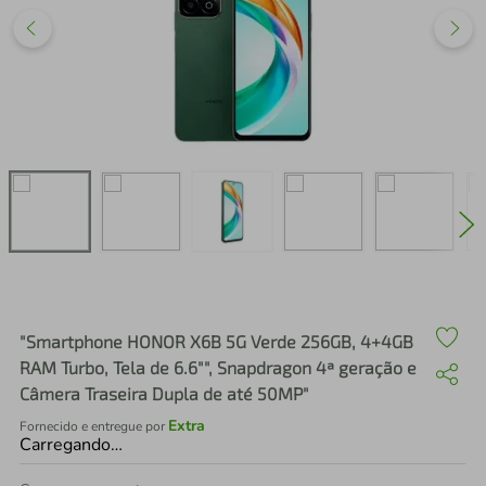
air fryer
4
º
iphone
5
º
"Smartphone HONOR X6B 5G Verde 256GB, 4+4GB
RAM Turbo, Tela de 6.6"", Snapdragon 4ª geração e
Câmera Traseira Dupla de até 50MP"
Extra
Fornecido e entregue por
Carregando…