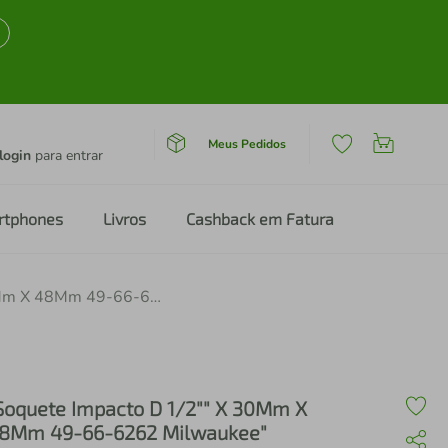
Meus Pedidos
login
para entrar
rtphones
Livros
Cashback em Fatura
"Soquete Impacto D 1/2"" X 30Mm X 48Mm 49-66-6262 Milwaukee"
Soquete Impacto D 1/2"" X 30Mm X
8Mm 49-66-6262 Milwaukee"