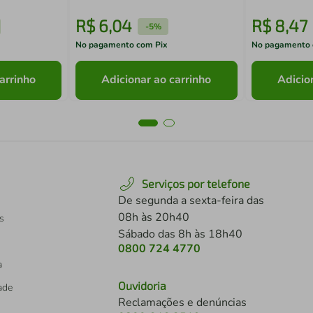
R$
6
,
04
R$
8
,
47
-
5%
No pagamento com Pix
No pagamento 
arrinho
Adicionar ao carrinho
Adicio
Serviços por telefone
De segunda a sexta-feira das
08h às 20h40
s
Sábado das 8h às 18h40
0800 724 4770
a
Ouvidoria
dade
Reclamações e denúncias