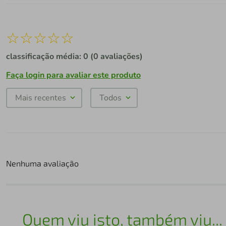
☆
☆
☆
☆
☆
classificação média: 0
(0 avaliações)
Faça login para avaliar este produto
Mais recentes
Todos
Nenhuma avaliação
Quem viu isto, também viu...