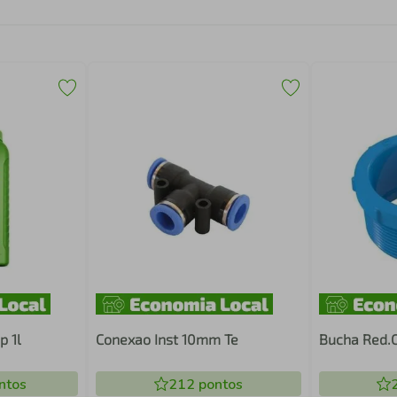
p 1l
Conexao Inst 10mm Te
Bucha Red.C
ntos
212
pontos