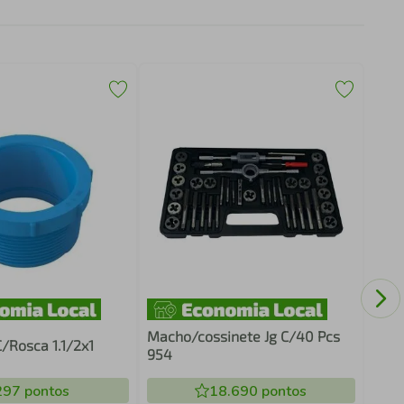
Rodi
Vond
Macho/cossinete Jg C/40 Pcs
/Rosca 1.1/2x1
954
297
pontos
18.690
pontos