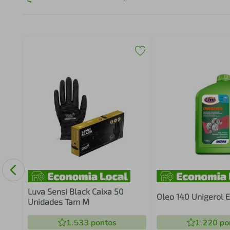
8-22-
Luva Sensi Black Caixa 50
Oleo 140 Unigerol E
Unidades Tam M
1.533
pontos
1.220
po