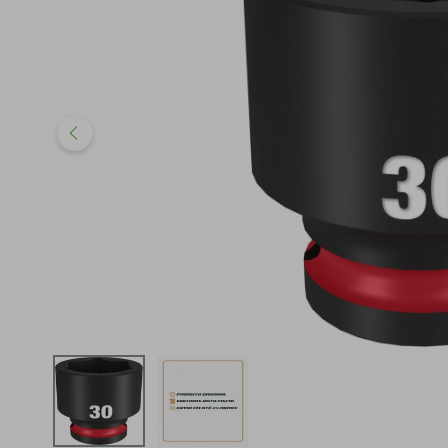
iphone
5
º