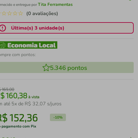
Tita Ferramentas
rnecido e entregue por
☆
☆
☆
☆
☆
(0 avaliações)
Última(s) 3 unidade(s)
ompre com pontos:
5.346
pontos
$
169
,
00
R$
160
,
38
à vista
m até
5
x de
R$
32
,
07
s/juros
R$
152
,
36
-
10%
 pagamento com Pix