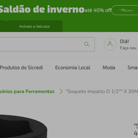
Saldão de inverno
até 40% off
Quero
Imóveis e Veículos
Olá!
Faça seu
Produtos do Sicredi
Economia Local
Moda
Sma
sórios para Ferramentas
"
4