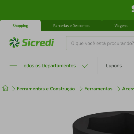
Shopping
Parcerias e Descontos
Viagens
O que você está procurando?
Produtos mais buscados
Todos os Departamentos
Cupons
tenis
1
º
Ferramentas e Construção
Ferramentas
Aces
cafeteira
2
º
perfume
3
º
air fryer
4
º