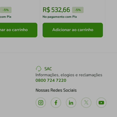
R$
532
,
66
R$
-
5%
-
5%
com Pix
No pagamento com Pix
No pa
nar ao carrinho
Adicionar ao carrinho
SAC
Informações, elogios e reclamações
0800 724 7220
Nossas Redes Sociais