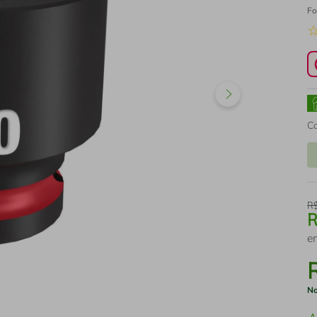
Fo
C
R
e
No