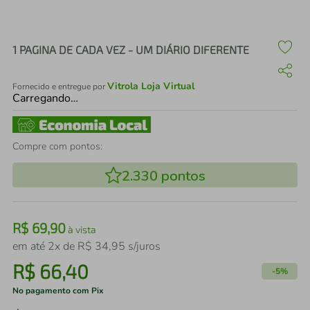
air fryer
4
º
iphone
5
º
1 PAGINA DE CADA VEZ - UM DIÁRIO DIFERENTE
Vitrola Loja Virtual
Fornecido e entregue por
Carregando…
Compre com pontos:
2.330
pontos
R$
69
,
90
à vista
em até
2
x de
R$
34
,
95
s/juros
R$
66
,
40
-
5%
No pagamento com Pix