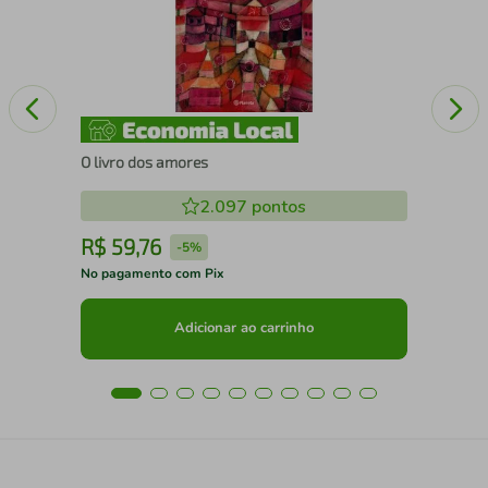
O livro dos amores
2.097
pontos
R$
59
,
76
R
-
5%
No pagamento com Pix
No 
Adicionar ao carrinho