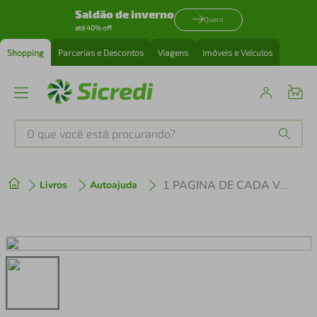
Saldão de inverno
Quero
até 40% off
Shopping
Parcerias e Descontos
Viagens
Imóveis e Veículos
O que você está procurando?
Produtos mais buscados
1 PAGINA DE CADA VEZ - UM DIÁRIO DIFERENTE
Livros
Autoajuda
tenis
1
º
cafeteira
2
º
perfume
3
º