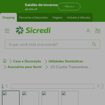
Saldão de inverno
Quero
até 40% off
Shopping
Parcerias e Descontos
Viagens
Imóveis e Veículos
O que você está procurando?
Produtos mais buscados
Casa e Decoração
Utilidades Domésticas
tenis
1
º
10 Cloche Tramontina Aço Inox 28cm Cúpula para Servir Tampa de Alimentos Restaurante
Acessórios para Servir
cafeteira
2
º
perfume
3
º