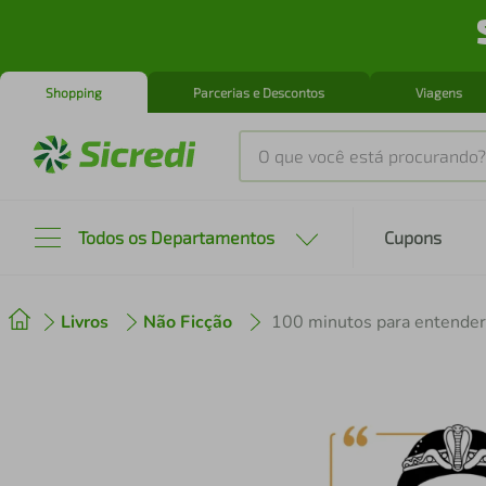
Shopping
Parcerias e Descontos
Viagens
O que você está procurando?
Produtos mais buscados
Todos os Departamentos
Cupons
tenis
1
º
Livros
Não Ficção
100 minutos para entender
cafeteira
2
º
perfume
3
º
air fryer
4
º