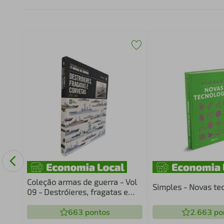
Coleção armas de guerra - Vol
Simples - Novas te
09 - Destróieres, fragatas e
corvetas pós-1945
663
pontos
2.663
po