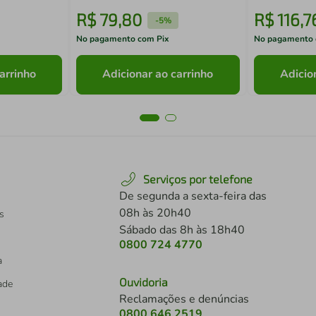
R$
79
,
80
R$
116
,
7
-
5%
No pagamento com Pix
No pagamento 
arrinho
Adicionar ao carrinho
Adicio
Serviços por telefone
De segunda a sexta-feira das
08h às 20h40
s
Sábado das 8h às 18h40
0800 724 4770
a
Ouvidoria
dade
Reclamações e denúncias
0800 646 2519