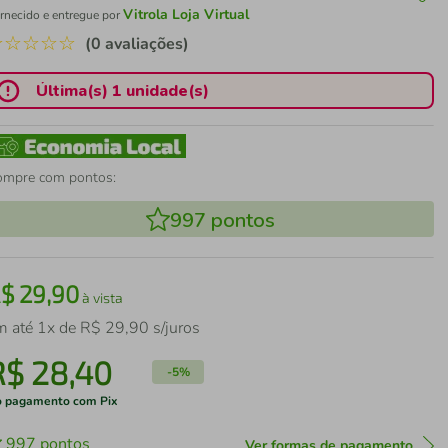
Vitrola Loja Virtual
rnecido e entregue por
☆
☆
☆
☆
☆
(0 avaliações)
Última(s) 1 unidade(s)
ompre com pontos:
997
pontos
R$
29
,
90
à vista
m até
1
x de
R$
29
,
90
s/juros
R$
28
,
40
-
5%
 pagamento com Pix
997
pontos
Ver formas de pagamento