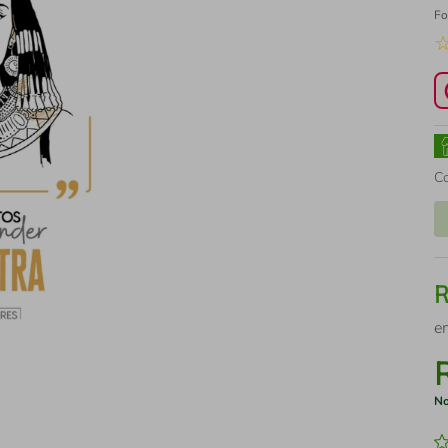
Fo
C
e
No