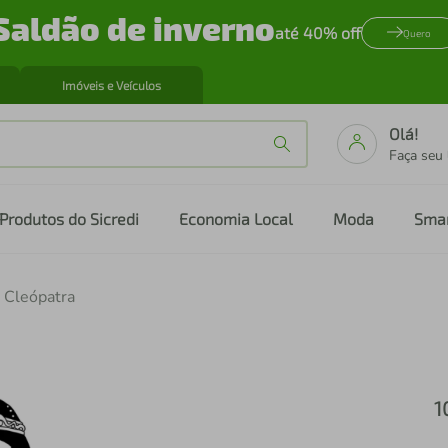
Saldão de inverno
até 40% off
Quero
Imóveis e Veículos
Olá!
Faça seu
Produtos do Sicredi
Economia Local
Moda
Sma
 Cleópatra
1