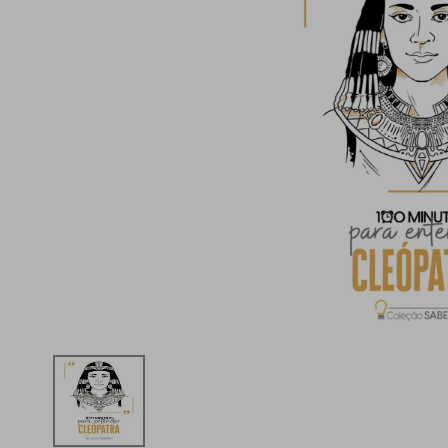
iphone
5
º