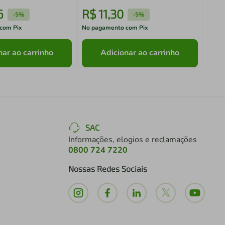
6
R$
11
,
30
R$
-
5%
-
5%
com Pix
No pagamento com Pix
No pa
nar ao carrinho
Adicionar ao carrinho
SAC
Informações, elogios e reclamações
0800 724 7220
Nossas Redes Sociais