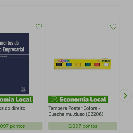
A Sa
 do direito
Tempera Poster Colors -
Guache multiuso (02206)
.097
pontos
397
pontos