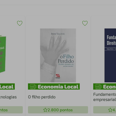
Fundamentos
cnologias
O filho perdido
empresarial
ntos
2.800
pontos
4