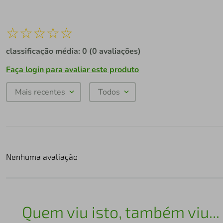
☆
☆
☆
☆
☆
classificação média: 0
(0 avaliações)
Faça login para avaliar este produto
Mais recentes
Todos
Nenhuma avaliação
Quem viu isto, também viu...