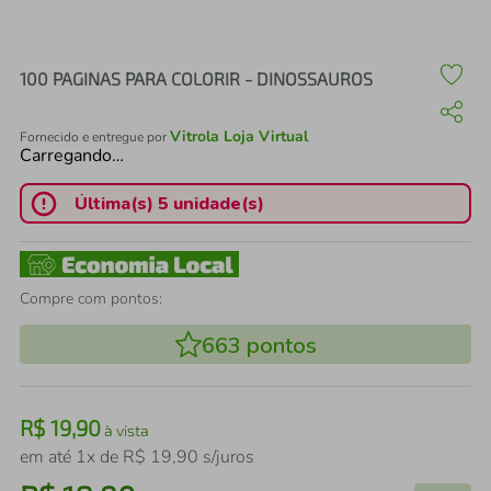
air fryer
4
º
iphone
5
º
100 PAGINAS PARA COLORIR - DINOSSAUROS
Vitrola Loja Virtual
Fornecido e entregue por
Carregando…
Última(s) 5 unidade(s)
Compre com pontos:
663
pontos
R$
19
,
90
à vista
em até
1
x de
R$
19
,
90
s/juros