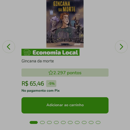
Nat
Gincana da morte
2.297
pontos
R$
65
,
46
R
-
5%
No pagamento com Pix
No 
Adicionar ao carrinho