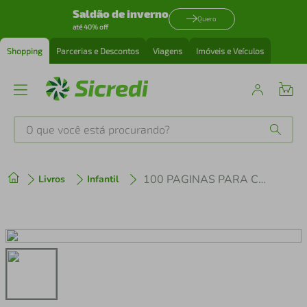
Saldão de inverno
Quero
até 40% off
Shopping
Parcerias e Descontos
Viagens
Imóveis e Veículos
O que você está procurando?
Produtos mais buscados
100 PAGINAS PARA COLORIR - DINOSSAUROS
Livros
Infantil
tenis
1
º
cafeteira
2
º
perfume
3
º