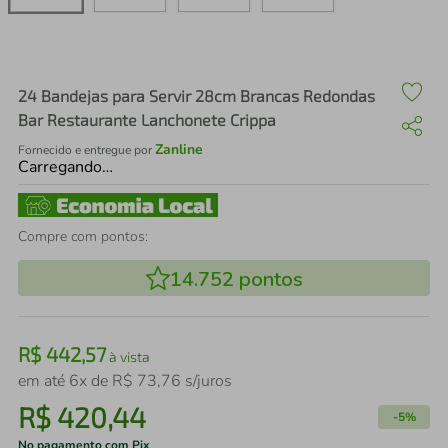
air fryer
4
º
iphone
5
º
24 Bandejas para Servir 28cm Brancas Redondas
Bar Restaurante Lanchonete Crippa
Zanline
Fornecido e entregue por
Carregando…
Compre com pontos:
14.752
pontos
R$
442
,
57
à vista
em até
6
x de
R$
73
,
76
s/juros
R$
420
,
44
-
5%
No pagamento com Pix