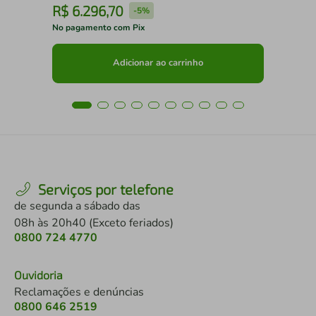
R$
6
.
296
,
70
R
-
5%
No pagamento com Pix
No 
Adicionar ao carrinho
Serviços por telefone
de segunda a sábado das
08h às 20h40 (Exceto feriados)
0800 724 4770
Ouvidoria
Reclamações e denúncias
0800 646 2519