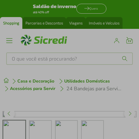
Saldão de inverno
Quero
até 40% off
Shopping
Parcerias e Descontos
Viagens
Imóveis e Veículos
O que você está procurando?
Produtos mais buscados
Casa e Decoração
Utilidades Domésticas
tenis
1
º
24 Bandejas para Servir 28cm Brancas Redondas Bar Restaurante Lanchonete Crippa
Acessórios para Servir
cafeteira
2
º
perfume
3
º