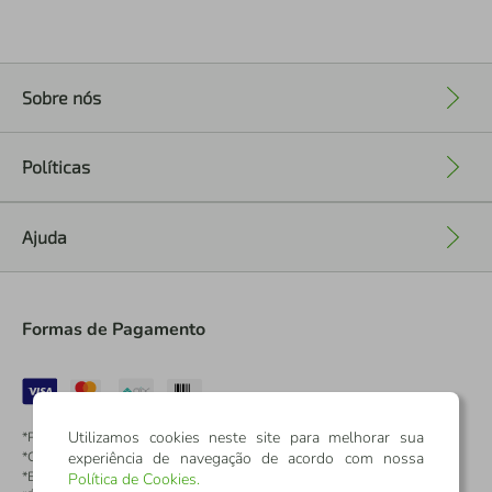
Sobre nós
+
Políticas
+
Ajuda
+
Formas de Pagamento
Utilizamos cookies neste site para melhorar sua
*Pontos dos Cartões Sicredi
experiência de navegação de acordo com nossa
*Cartões Sicredi
*Boleto exclusivo para associados PJ
Política de Cookies
.