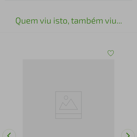
Quem viu isto, também viu...
Pia
com