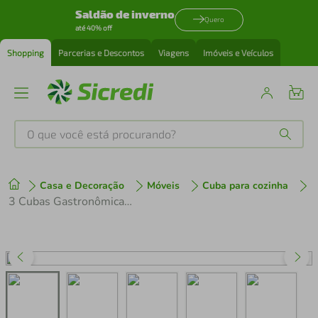
Saldão de inverno
Quero
até 40% off
Shopping
Parcerias e Descontos
Viagens
Imóveis e Veículos
O que você está procurando?
Produtos mais buscados
Casa e Decoração
Móveis
Cuba para cozinha
tenis
1
º
3 Cubas Gastronômicas Inox 6,41L 1/2 Restaurante Buffet Rechaud Gourmet Mix
cafeteira
2
º
perfume
3
º