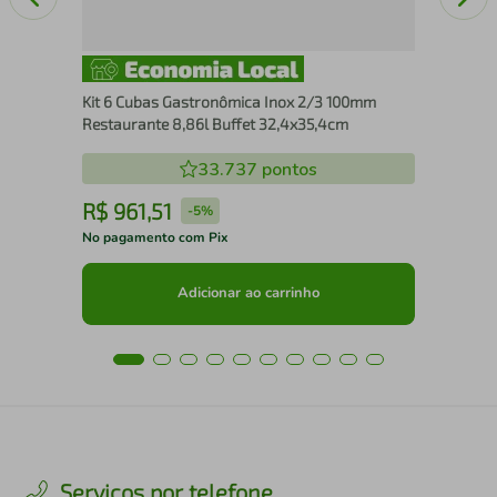
Kit 6 Cubas Gastronômica Inox 2/3 100mm
Restaurante 8,86l Buffet 32,4x35,4cm
33.737
pontos
R$
961
,
51
R
-
5%
No pagamento com Pix
No 
Adicionar ao carrinho
Serviços por telefone