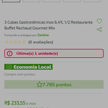
air fryer
4
º
iphone
5
º
3 Cubas Gastronômicas Inox 6,41L 1/2 Restaurante
Buffet Rechaud Gourmet Mix
Zanline
Fornecido e entregue por
☆
☆
☆
☆
☆
(0 avaliações)
Última(s) 1 unidade(s)
Compre com pontos:
7.785
pontos
R$
233
,
55
à vista