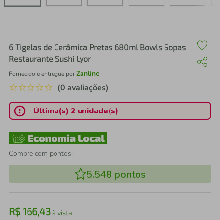
air fryer
4
º
iphone
5
º
6 Tigelas de Cerâmica Pretas 680ml Bowls Sopas
Restaurante Sushi Lyor
Zanline
Fornecido e entregue por
☆
☆
☆
☆
☆
(0 avaliações)
Última(s) 2 unidade(s)
Compre com pontos:
5.548
pontos
R$
166
,
43
à vista