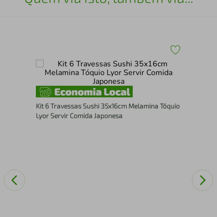
Kit
Ham
Kit 6 Travessas Sushi 35x16cm Melamina Tóquio
Lyor Servir Comida Japonesa