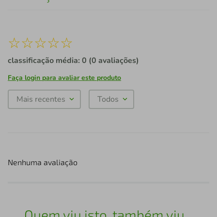
☆
☆
☆
☆
☆
classificação média: 0
(0 avaliações)
Faça login para avaliar este produto
Mais recentes
Todos
Nenhuma avaliação
Quem viu isto, também viu...