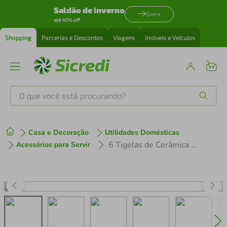
Saldão de inverno
Quero
até 40% off
Shopping
Parcerias e Descontos
Viagens
Imóveis e Veículos
O que você está procurando?
Produtos mais buscados
Casa e Decoração
Utilidades Domésticas
tenis
1
º
6 Tigelas de Cerâmica Pretas 680ml Bowls Sopas Restaurante Sushi Lyor
Acessórios para Servir
cafeteira
2
º
perfume
3
º