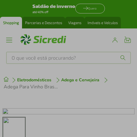
Saldão de inverno
Quero
até 40% off
Shopping
Parcerias e Descontos
Viagens
Imóveis e Veículos
O que você está procurando?
Produtos mais buscados
Eletrodomésticos
Adega e Cervejeira
tenis
1
º
Adega Para Vinho Brastemp 33 s 220V Ref.: Zb33Be
cafeteira
2
º
perfume
3
º