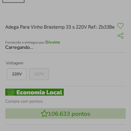
air fryer
4
º
iphone
5
º
Adega Para Vinho Brastemp 33 s 220V Ref.: Zb33Be
Divvino
Fornecido e entregue por
Carregando…
Voltagem
220V
127V
Compre com pontos:
106.633
pontos