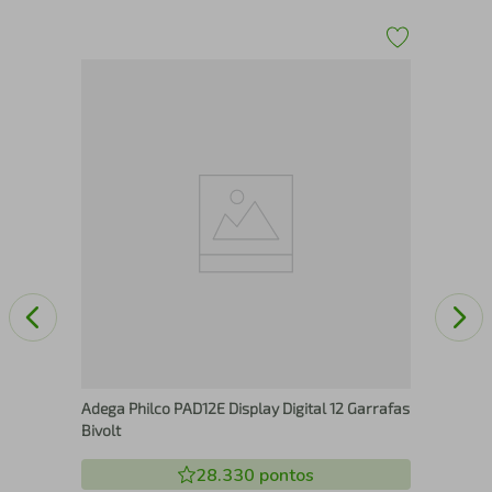
Cer
com
d
(EB
Adega Philco PAD12E Display Digital 12 Garrafas
Bivolt
28.330
pontos