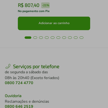
R$
807
,
40
R
-
21%
No pagamento com Pix
No 
Adicionar ao carrinho
Serviços por telefone
de segunda a sábado das
08h às 20h40 (Exceto feriados)
0800 724 4770
Ouvidoria
Reclamações e denúncias
0800 646 2519