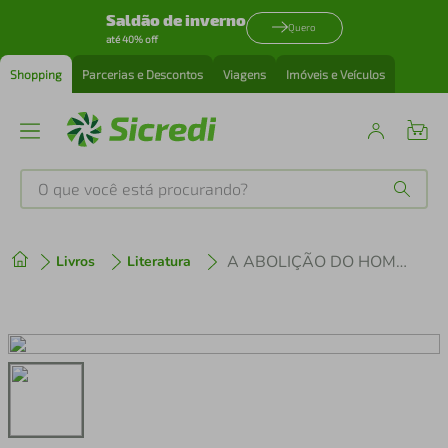
Saldão de inverno
Quero
até 40% off
Shopping
Parcerias e Descontos
Viagens
Imóveis e Veículos
O que você está procurando?
Produtos mais buscados
A ABOLIÇÃO DO HOMEM
Livros
Literatura
tenis
1
º
cafeteira
2
º
perfume
3
º