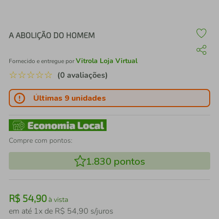
air fryer
4
º
iphone
5
º
A ABOLIÇÃO DO HOMEM
Vitrola Loja Virtual
Fornecido e entregue por
☆
☆
☆
☆
☆
(0 avaliações)
Últimas 9 unidades
Compre com pontos:
1.830
pontos
R$
54
,
90
à vista
em até
1
x de
R$
54
,
90
s/juros