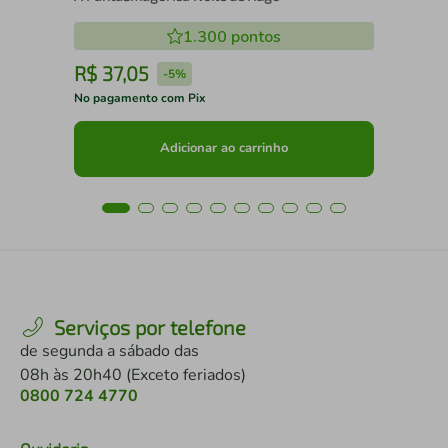
1.300
pontos
R$
37
,
05
R
-
5%
No pagamento com Pix
No 
Adicionar ao carrinho
Serviços por telefone
de segunda a sábado das
08h às 20h40 (Exceto feriados)
0800 724 4770