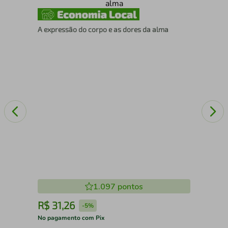
Com
A expressão do corpo e as dores da alma
1.097
pontos
R$
31
,
26
R
-
5%
No pagamento com Pix
No 