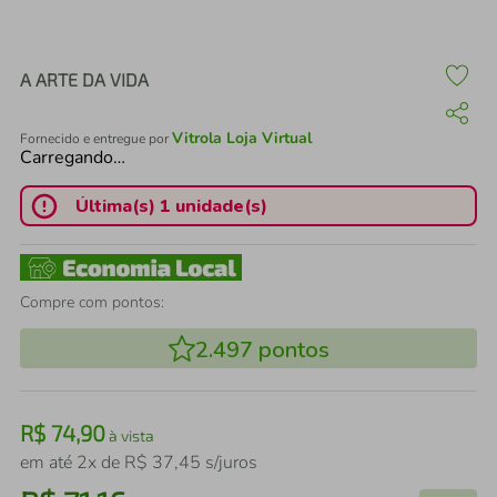
air fryer
4
º
iphone
5
º
A ARTE DA VIDA
Vitrola Loja Virtual
Fornecido e entregue por
Carregando…
Última(s) 1 unidade(s)
Compre com pontos:
2.497
pontos
R$
74
,
90
à vista
em até
2
x de
R$
37
,
45
s/juros