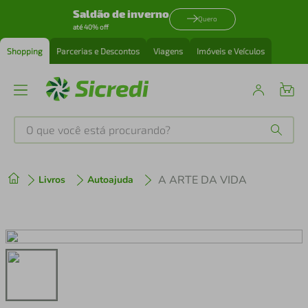
Saldão de inverno
Quero
até 40% off
Shopping
Parcerias e Descontos
Viagens
Imóveis e Veículos
O que você está procurando?
Produtos mais buscados
A ARTE DA VIDA
Livros
Autoajuda
tenis
1
º
cafeteira
2
º
perfume
3
º