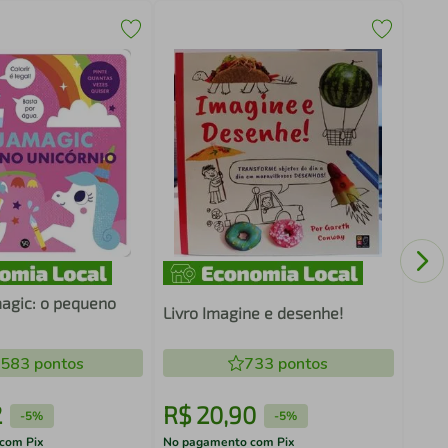
HIST
MAN
Livro Imagine e desenhe!
.583
pontos
733
pontos
2
R$
20
,
90
R$
-
5%
-
5%
com Pix
No pagamento com Pix
No pa