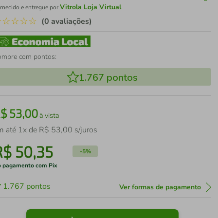
Vitrola Loja Virtual
rnecido e entregue por
☆
☆
☆
☆
☆
(0 avaliações)
ompre com pontos:
1.767
pontos
R$
53
,
00
à vista
m até
1
x de
R$
53
,
00
s/juros
R$
50
,
35
-
5%
 pagamento com Pix
1.767
pontos
Ver formas de pagamento