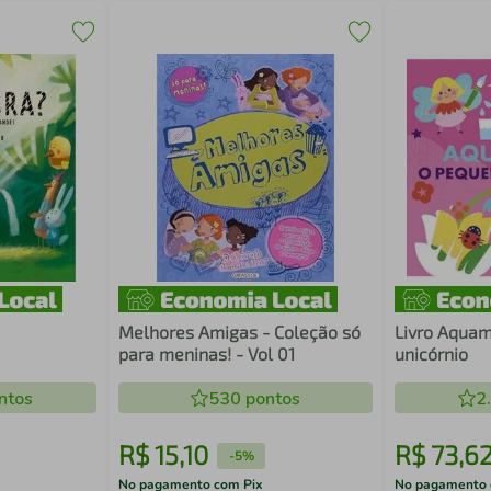
Melhores Amigas - Coleção só
Livro Aquamagic: o pequeno
para meninas! - Vol 01
unicórnio
ntos
530
pontos
2
R$
15
,
10
R$
73
,
6
-
5%
No pagamento com Pix
No pagamento 