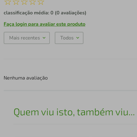
☆
☆
☆
☆
☆
classificação média: 0
(0 avaliações)
Faça login para avaliar este produto
Mais recentes
Todos
Nenhuma avaliação
Quem viu isto, também viu...