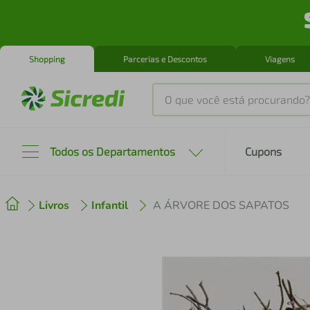
Shopping
Parcerias e Descontos
Viagens
O que você está procurando?
Produtos mais buscados
Todos os Departamentos
Cupons
tenis
1
º
Livros
Infantil
A ÁRVORE DOS SAPATOS
cafeteira
2
º
perfume
3
º
air fryer
4
º