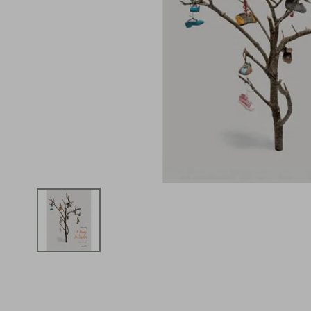
iphone
5
º