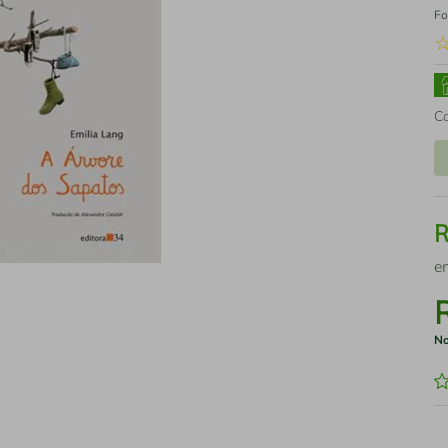
Fo
C
e
No