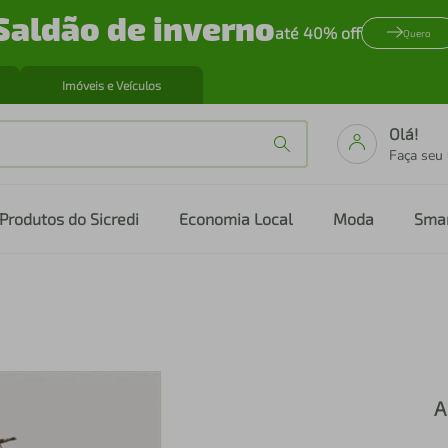
Saldão de inverno
até 40% off
Quero
Imóveis e Veículos
Olá!
Faça seu
Produtos do Sicredi
Economia Local
Moda
Sma
A