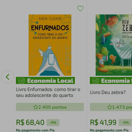
Livro Enfurnados: como tirar o
Livro Deu zebra?
seu adolescente do quarto
2.400
pontos
1.473
po
R$
68
,
40
R$
41
,
99
-
5%
-
5%
No pagamento com Pix
No pagamento com Pix