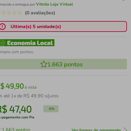
Vitrola Loja Virtual
rnecido e entregue por
☆
☆
☆
☆
☆
(0 avaliações)
Última(s) 5 unidade(s)
ompre com pontos:
1.663
pontos
R$
49
,
90
à vista
m até
1
x de
R$
49
,
90
s/juros
R$
47
,
40
-
5%
 pagamento com Pix
1.663
pontos
Ver formas de pagamento