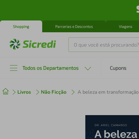
Shopping
Parcerias e Descontos
Viagens
O que você está procurando?
Produtos mais buscados
Todos os Departamentos
Cupons
tenis
1
º
Livros
Não Ficção
A beleza em transformação
cafeteira
2
º
perfume
3
º
air fryer
4
º