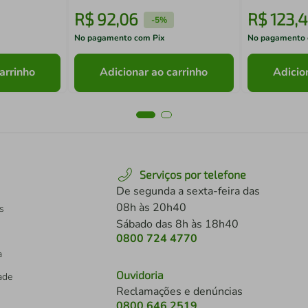
R$
92
,
06
R$
123
,
4
-
5%
No pagamento com Pix
No pagamento 
arrinho
Adicionar ao carrinho
Adicio
Serviços por telefone
De segunda a sexta-feira das
08h às 20h40
s
Sábado das 8h às 18h40
0800 724 4770
a
Ouvidoria
dade
Reclamações e denúncias
0800 646 2519