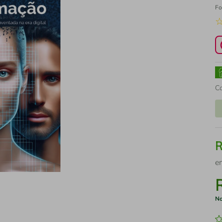
Fo
C
e
No