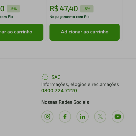
0
R$
47
,
40
R$
-
5%
-
5%
com Pix
No pagamento com Pix
No pa
nar ao carrinho
Adicionar ao carrinho
SAC
Informações, elogios e reclamações
0800 724 7220
Nossas Redes Sociais