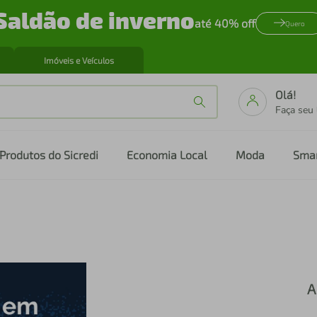
Saldão de inverno
até 40% off
Quero
Imóveis e Veículos
Olá!
Faça seu
Produtos do Sicredi
Economia Local
Moda
Sma
A