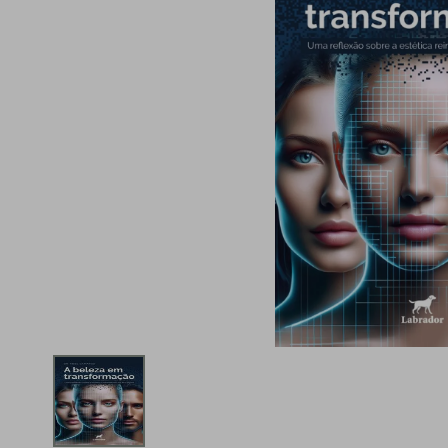
iphone
5
º