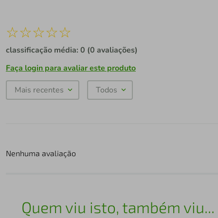
☆
☆
☆
☆
☆
classificação média: 0
(0 avaliações)
Faça login para avaliar este produto
Mais recentes
Todos
Nenhuma avaliação
Quem viu isto, também viu...