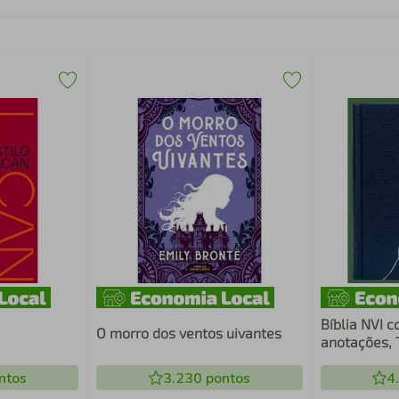
Bíblia NVI 
O morro dos ventos uivantes
anotações, 
capa dura, L
ntos
3.230
pontos
Mãos que o
4