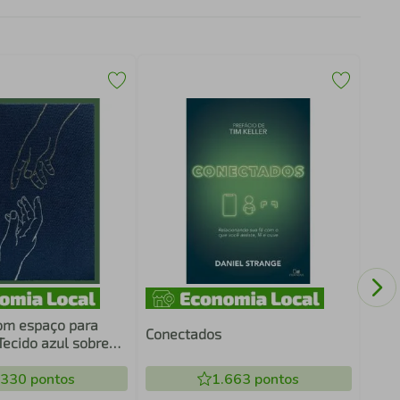
O no
com espaço para
Conectados
Tecido azul sobre
eitura Perfeita,
ram
.330
pontos
1.663
pontos