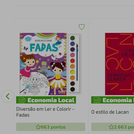
R
Diversão em Ler e Colorir -
O estilo de Lacan
Fadas
663
pontos
2.663
po