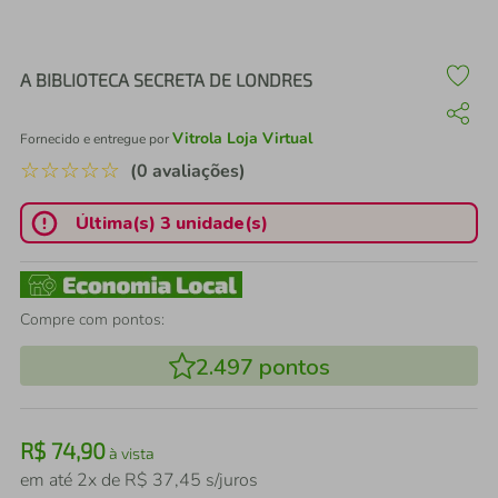
air fryer
4
º
iphone
5
º
A BIBLIOTECA SECRETA DE LONDRES
Vitrola Loja Virtual
Fornecido e entregue por
☆
☆
☆
☆
☆
(0 avaliações)
Última(s) 3 unidade(s)
Compre com pontos:
2.497
pontos
R$
74
,
90
à vista
em até
2
x de
R$
37
,
45
s/juros