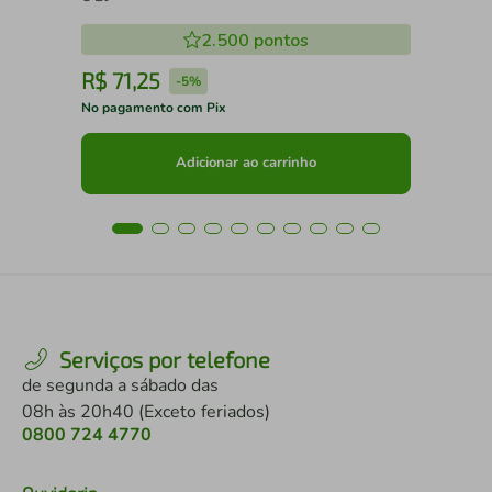
2.500
pontos
R$
71
,
25
R
-
5%
No pagamento com Pix
No 
Adicionar ao carrinho
Serviços por telefone
de segunda a sábado das
08h às 20h40 (Exceto feriados)
0800 724 4770