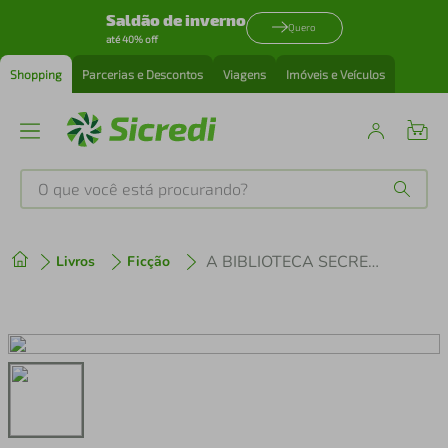
Saldão de inverno
Quero
até 40% off
Shopping
Parcerias e Descontos
Viagens
Imóveis e Veículos
O que você está procurando?
Produtos mais buscados
A BIBLIOTECA SECRETA DE LONDRES
Livros
Ficção
tenis
1
º
cafeteira
2
º
perfume
3
º