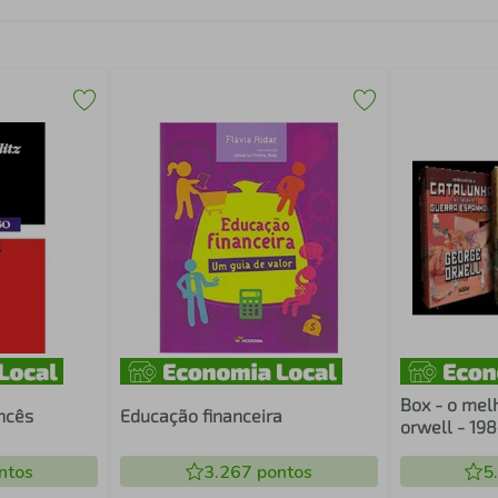
Box - o mel
ancês
Educação financeira
orwell - 198
bichos; ho
ntos
3.267
pontos
catalunha e
5