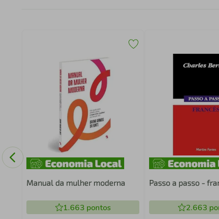
A
Manual da mulher moderna
Passo a passo - fr
1.663
pontos
2.663
po