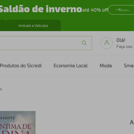
Saldão de inverno
até 40% off
Quero
Imóveis e Veículos
Olá!
Faça seu
Produtos do Sicredi
Economia Local
Moda
Sma
a
A