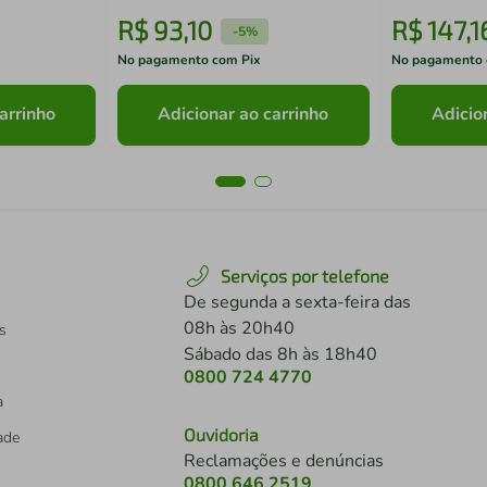
R$
93
,
10
R$
147
,
1
-
5%
No pagamento com Pix
No pagamento 
arrinho
Adicionar ao carrinho
Adicio
Serviços por telefone
De segunda a sexta-feira das
08h às 20h40
s
Sábado das 8h às 18h40
0800 724 4770
a
Ouvidoria
dade
Reclamações e denúncias
0800 646 2519