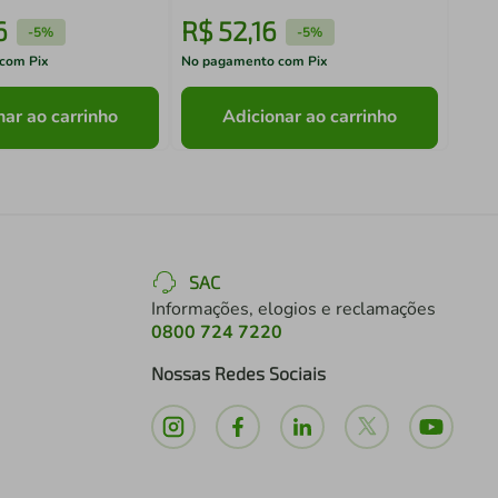
6
R$
52
,
16
R$
-
5%
-
5%
com Pix
No pagamento com Pix
No pa
nar ao carrinho
Adicionar ao carrinho
SAC
Informações, elogios e reclamações
0800 724 7220
Nossas Redes Sociais