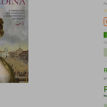
Fo
C
e
No