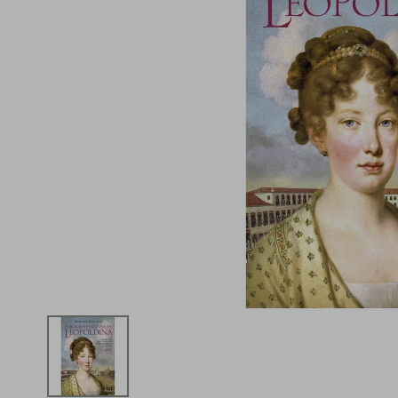
iphone
5
º