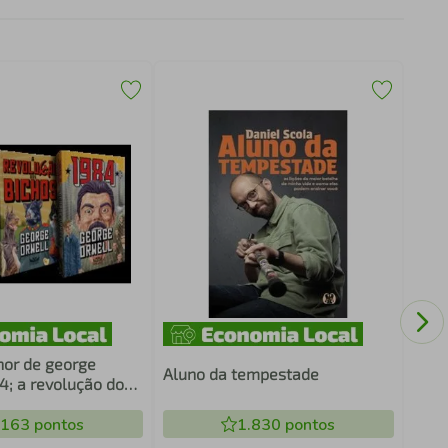
Ilum
hor de george
Aluno da tempestade
4; a revolução dos
menagem à
 guerra espanhola
.163
pontos
1.830
pontos