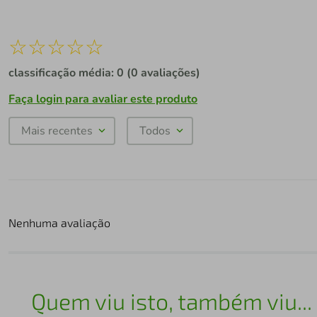
☆
☆
☆
☆
☆
classificação média: 0
(0 avaliações)
Faça login para avaliar este produto
Mais recentes
Todos
Nenhuma avaliação
Quem viu isto, também viu...