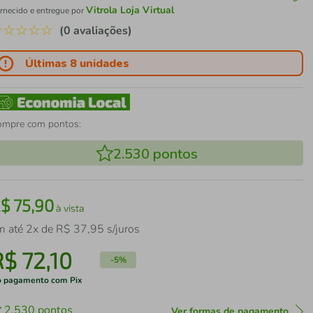
Vitrola Loja Virtual
rnecido e entregue por
☆
☆
☆
☆
☆
(0 avaliações)
Últimas 8 unidades
ompre com pontos:
2.530
pontos
R$
75
,
90
à vista
m até
2
x de
R$
37
,
95
s/juros
R$
72
,
10
-
5%
 pagamento com Pix
2.530
pontos
Ver formas de pagamento