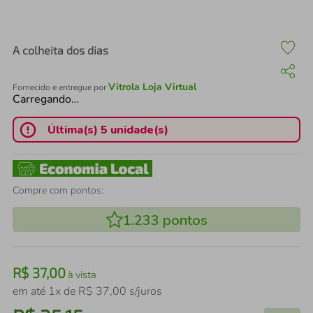
air fryer
4
º
iphone
5
º
A colheita dos dias
Vitrola Loja Virtual
Fornecido e entregue por
Carregando…
Última(s) 5 unidade(s)
Compre com pontos:
1.233
pontos
R$
37
,
00
à vista
em até
1
x de
R$
37
,
00
s/juros