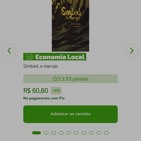
Edu
Simbad, o marujo
2.133
pontos
R$
60
,
80
R
-
5%
No pagamento com Pix
No 
Adicionar ao carrinho