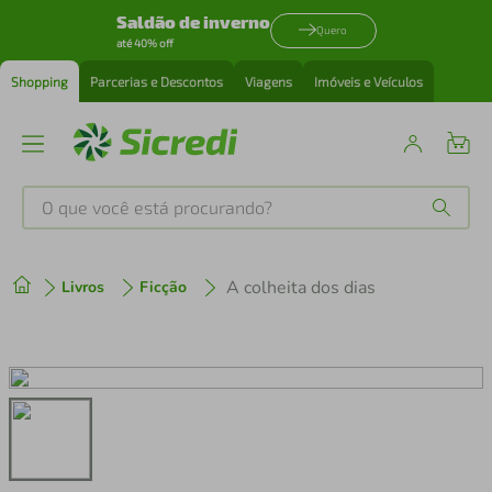
Saldão de inverno
Quero
até 40% off
Shopping
Parcerias e Descontos
Viagens
Imóveis e Veículos
O que você está procurando?
Produtos mais buscados
A colheita dos dias
Livros
Ficção
tenis
1
º
cafeteira
2
º
perfume
3
º