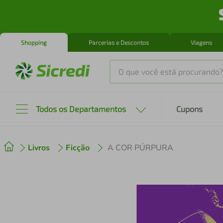
Shopping
Parcerias e Descontos
Viagens
O que você está procurando?
Produtos mais buscados
Todos os Departamentos
Cupons
tenis
1
º
Livros
Ficção
A COR PÚRPURA
cafeteira
2
º
perfume
3
º
air fryer
4
º