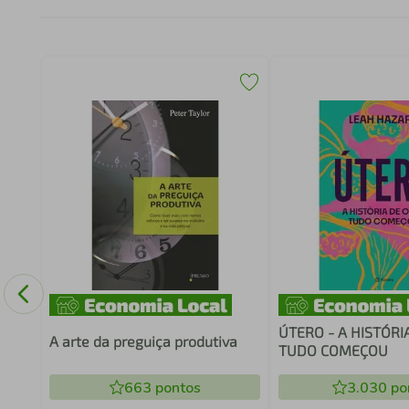
ÚTERO - A HISTÓRI
A arte da preguiça produtiva
TUDO COMEÇOU
663
pontos
3.030
po