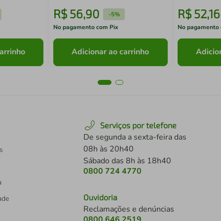
R$
56
,
90
R$
52
,
16
-
5%
No pagamento com Pix
No pagamento 
arrinho
Adicionar ao carrinho
Adicio
Serviços por telefone
De segunda a sexta-feira das
08h às 20h40
s
Sábado das 8h às 18h40
0800 724 4770
a
Ouvidoria
dade
Reclamações e denúncias
0800 646 2519