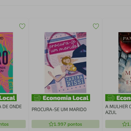
A DE ONDE
A MULHER 
PROCURA-SE UM MARIDO
AZUL
ntos
1.997
pontos
1