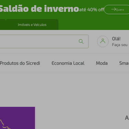
Saldão de inverno
até 40% off
Quero
Imóveis e Veículos
Olá!
Faça seu
Produtos do Sicredi
Economia Local
Moda
Sma
A