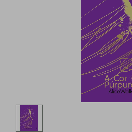
iphone
5
º