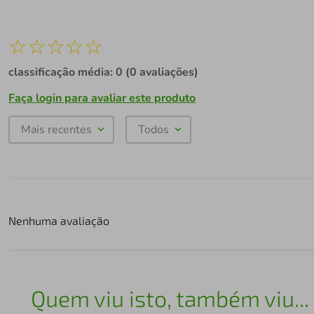
☆
☆
☆
☆
☆
classificação média: 0
(0 avaliações)
Faça login para avaliar este produto
Mais recentes
Todos
Nenhuma avaliação
Quem viu isto, também viu...