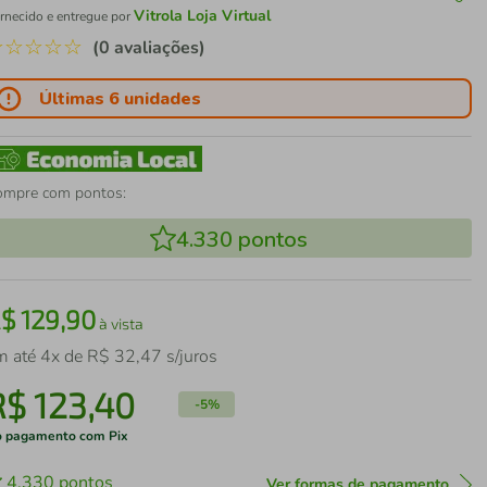
Vitrola Loja Virtual
rnecido e entregue por
☆
☆
☆
☆
☆
(0 avaliações)
Últimas 6 unidades
ompre com pontos:
4.330
pontos
R$
129
,
90
à vista
m até
4
x de
R$
32
,
47
s/juros
R$
123
,
40
-
5%
 pagamento com Pix
4.330
pontos
Ver formas de pagamento