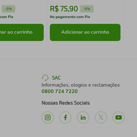
R$
75
,
90
R$
-
5%
-
5%
com Pix
No pagamento com Pix
No pa
nar ao carrinho
Adicionar ao carrinho
SAC
Informações, elogios e reclamações
0800 724 7220
Nossas Redes Sociais