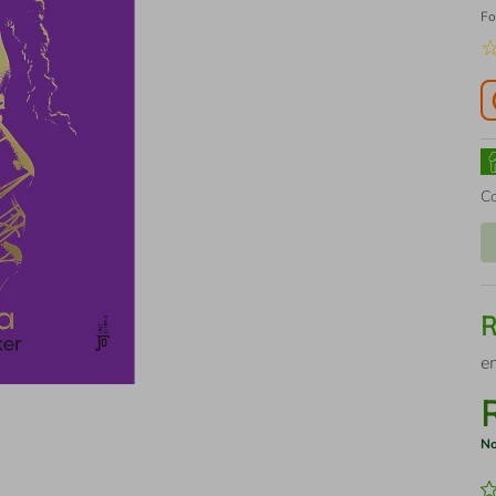
Fo
C
e
No