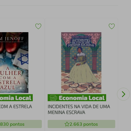
ART
MU
COM A ESTRELA
INCIDENTES NA VIDA DE UMA
MENINA ESCRAVA
.830
pontos
2.663
pontos