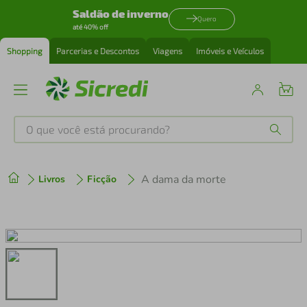
Saldão de inverno
Quero
até 40% off
Shopping
Parcerias e Descontos
Viagens
Imóveis e Veículos
O que você está procurando?
Produtos mais buscados
A dama da morte
Livros
Ficção
tenis
1
º
cafeteira
2
º
perfume
3
º