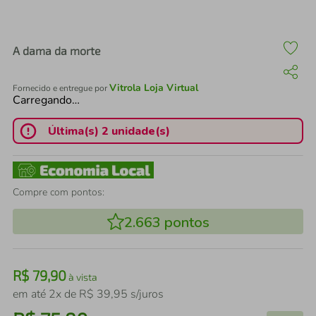
air fryer
4
º
iphone
5
º
A dama da morte
Vitrola Loja Virtual
Fornecido e entregue por
Carregando…
Última(s) 2 unidade(s)
Compre com pontos:
2.663
pontos
R$
79
,
90
à vista
em até
2
x de
R$
39
,
95
s/juros