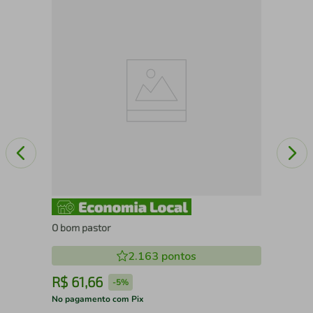
Abo
O bom pastor
2.163
pontos
R$
61
,
66
R
-
5%
No pagamento com Pix
No 