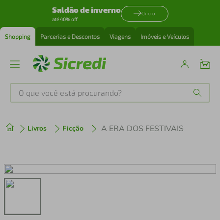
Saldão de inverno
Quero
até 40% off
Shopping
Parcerias e Descontos
Viagens
Imóveis e Veículos
O que você está procurando?
Produtos mais buscados
A ERA DOS FESTIVAIS
Livros
Ficção
tenis
1
º
cafeteira
2
º
perfume
3
º