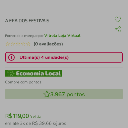
air fryer
4
º
iphone
5
º
A ERA DOS FESTIVAIS
Vitrola Loja Virtual
Fornecido e entregue por
☆
☆
☆
☆
☆
(0 avaliações)
Última(s) 4 unidade(s)
Compre com pontos:
3.967
pontos
R$
119
,
00
à vista
em até
3
x de
R$
39
,
66
s/juros