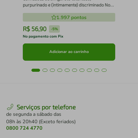
purpurinado e (intimamente) discriminado Nova
edição
1.997
pontos
R$
56
,
90
R
-
5%
No pagamento com Pix
No 
Adicionar ao carrinho
Serviços por telefone
de segunda a sábado das
08h às 20h40 (Exceto feriados)
0800 724 4770