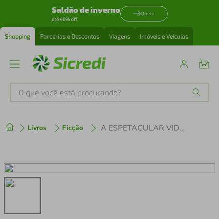
Saldão de inverno
Quero
até 40% off
Shopping
Parcerias e Descontos
Viagens
Imóveis e Veículos
O que você está procurando?
Produtos mais buscados
A ESPETACULAR VIDA DE STAN LEE
Livros
Ficção
tenis
1
º
cafeteira
2
º
perfume
3
º