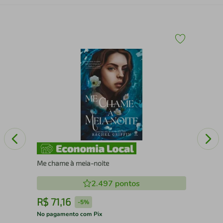
O f
Me chame à meia-noite
2.497
pontos
R$
71
,
16
R
-
5%
No pagamento com Pix
No 