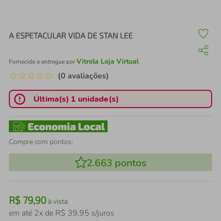
air fryer
4
º
iphone
5
º
A ESPETACULAR VIDA DE STAN LEE
Vitrola Loja Virtual
Fornecido e entregue por
☆
☆
☆
☆
☆
(0 avaliações)
Última(s) 1 unidade(s)
Compre com pontos:
2.663
pontos
R$
79
,
90
à vista
em até
2
x de
R$
39
,
95
s/juros