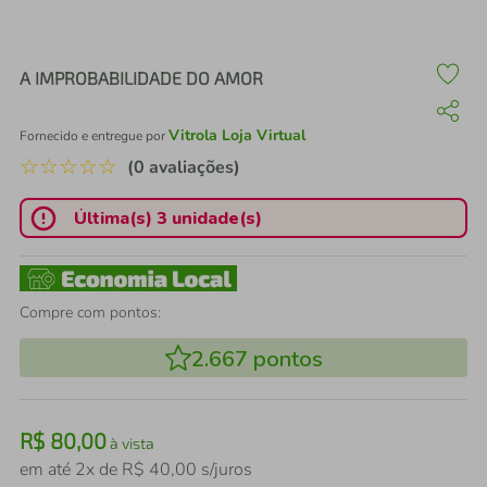
air fryer
4
º
iphone
5
º
A IMPROBABILIDADE DO AMOR
Vitrola Loja Virtual
Fornecido e entregue por
☆
☆
☆
☆
☆
(0 avaliações)
Última(s) 3 unidade(s)
Compre com pontos:
2.667
pontos
R$
80
,
00
à vista
em até
2
x de
R$
40
,
00
s/juros