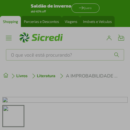
Saldão de inverno
Quero
até 40% off
Shopping
Parcerias e Descontos
Viagens
Imóveis e Veículos
O que você está procurando?
Produtos mais buscados
A IMPROBABILIDADE DO AMOR
Livros
Literatura
tenis
1
º
cafeteira
2
º
perfume
3
º