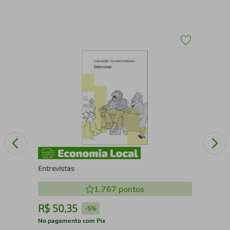
O Q
Entrevistas
1.767
pontos
R$
50
,
35
R
-
5%
No pagamento com Pix
No 