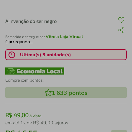
air fryer
4
º
iphone
5
º
A invenção do ser negro
Vitrola Loja Virtual
Fornecido e entregue por
Carregando…
Última(s) 3 unidade(s)
Compre com pontos:
1.633
pontos
R$
49
,
00
à vista
em até
1
x de
R$
49
,
00
s/juros