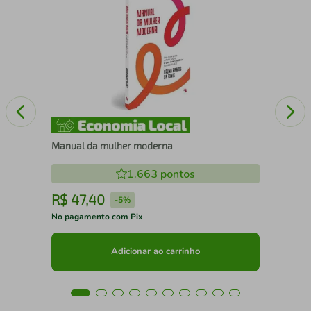
IE
A 
Manual da mulher moderna
1.663
pontos
R$
47
,
40
R
-
5%
No pagamento com Pix
No 
Adicionar ao carrinho