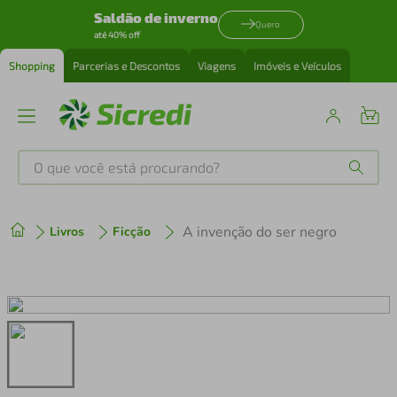
Saldão de inverno
Quero
até 40% off
Shopping
Parcerias e Descontos
Viagens
Imóveis e Veículos
O que você está procurando?
Produtos mais buscados
A invenção do ser negro
Livros
Ficção
tenis
1
º
cafeteira
2
º
perfume
3
º