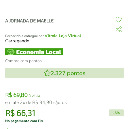
air fryer
4
º
iphone
5
º
A JORNADA DE MAELLE
Vitrola Loja Virtual
Fornecido e entregue por
Carregando…
Compre com pontos:
2.327
pontos
R$
69
,
80
à vista
em até
2
x de
R$
34
,
90
s/juros
R$
66
,
31
-
5%
No pagamento com Pix