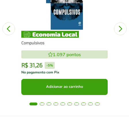
Compulsivos
1.097
pontos
R$
31
,
26
R
-
5%
No pagamento com Pix
No 
Adicionar ao carrinho