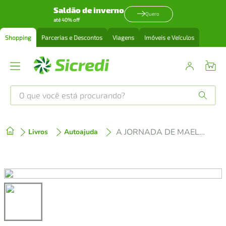
Saldão de inverno
Quero
até 40% off
Shopping
Parcerias e Descontos
Viagens
Imóveis e Veículos
O que você está procurando?
Produtos mais buscados
A JORNADA DE MAELLE
Livros
Autoajuda
tenis
1
º
cafeteira
2
º
perfume
3
º