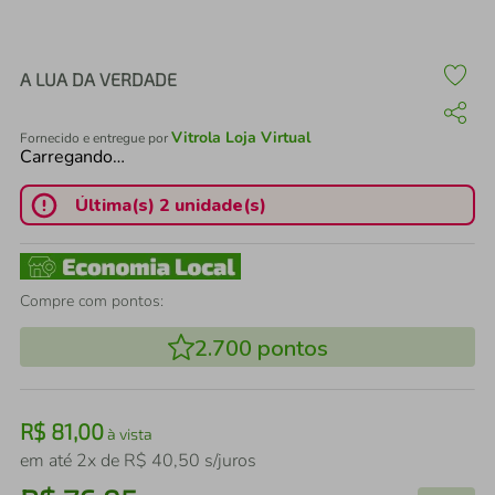
air fryer
4
º
iphone
5
º
A LUA DA VERDADE
Vitrola Loja Virtual
Fornecido e entregue por
Carregando…
Última(s) 2 unidade(s)
Compre com pontos:
2.700
pontos
R$
81
,
00
à vista
em até
2
x de
R$
40
,
50
s/juros