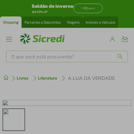
Saldão de inverno
Quero
até 40% off
Shopping
Parcerias e Descontos
Viagens
Imóveis e Veículos
O que você está procurando?
Produtos mais buscados
A LUA DA VERDADE
Livros
Literatura
tenis
1
º
cafeteira
2
º
perfume
3
º