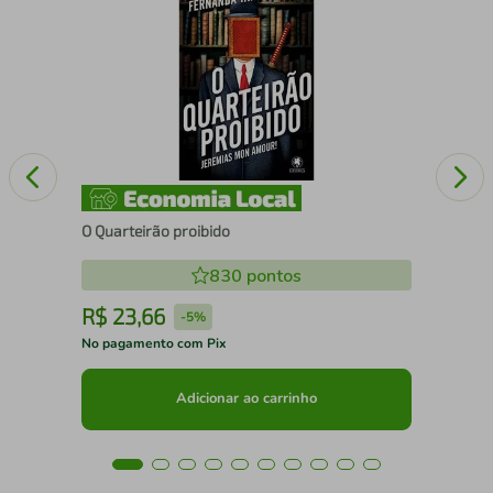
IMO
O Quarteirão proibido
830
pontos
R$
23
,
66
R
-
5%
No pagamento com Pix
No 
Adicionar ao carrinho