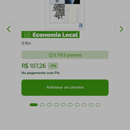
O fim
3.763
pontos
R$
107
,
26
R
-
5%
No pagamento com Pix
No 
Adicionar ao carrinho