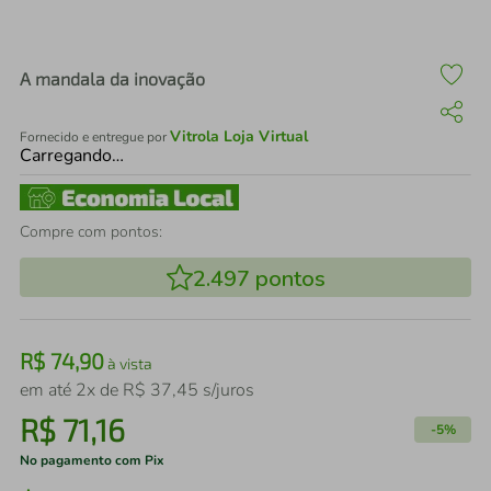
air fryer
4
º
iphone
5
º
A mandala da inovação
Vitrola Loja Virtual
Fornecido e entregue por
Carregando…
Compre com pontos:
2.497
pontos
R$
74
,
90
à vista
em até
2
x de
R$
37
,
45
s/juros
R$
71
,
16
-
5%
No pagamento com Pix