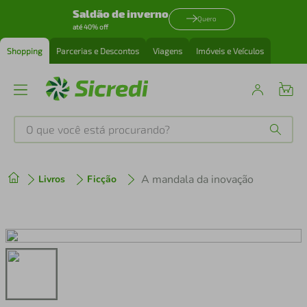
Saldão de inverno
Quero
até 40% off
Shopping
Parcerias e Descontos
Viagens
Imóveis e Veículos
O que você está procurando?
Produtos mais buscados
A mandala da inovação
Livros
Ficção
tenis
1
º
cafeteira
2
º
perfume
3
º