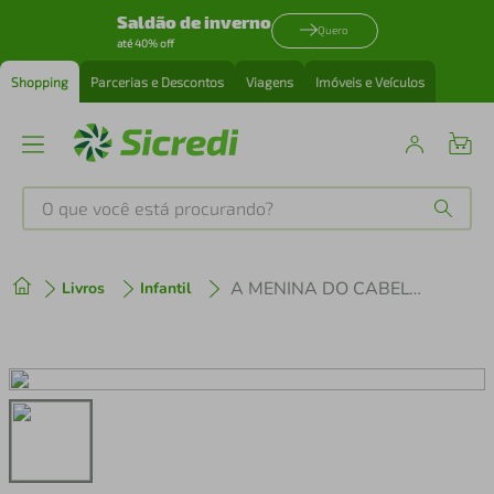
Saldão de inverno
Quero
até 40% off
Shopping
Parcerias e Descontos
Viagens
Imóveis e Veículos
O que você está procurando?
Produtos mais buscados
A MENINA DO CABELO ROXO E A FLOR AMARELA
Livros
Infantil
tenis
1
º
cafeteira
2
º
perfume
3
º