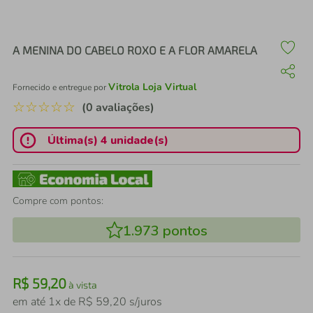
air fryer
4
º
iphone
5
º
A MENINA DO CABELO ROXO E A FLOR AMARELA
Vitrola Loja Virtual
Fornecido e entregue por
☆
☆
☆
☆
☆
(0 avaliações)
Última(s) 4 unidade(s)
Compre com pontos:
1.973
pontos
R$
59
,
20
à vista
em até
1
x de
R$
59
,
20
s/juros