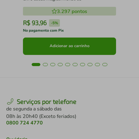
3.297
pontos
R$
93
,
96
R
-
5%
No pagamento com Pix
No 
Adicionar ao carrinho
Serviços por telefone
de segunda a sábado das
08h às 20h40 (Exceto feriados)
0800 724 4770