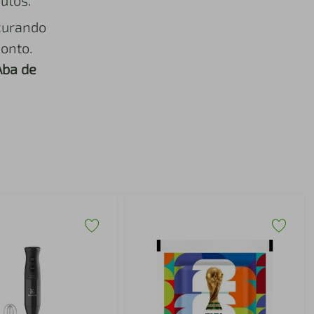
utos.
curando
onto.
Aba de