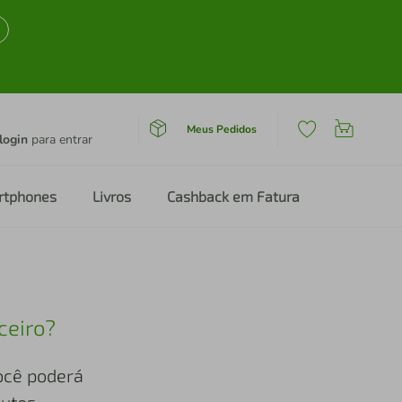
Meus Pedidos
login
para entrar
rtphones
Livros
Cashback em Fatura
ceiro?
você poderá