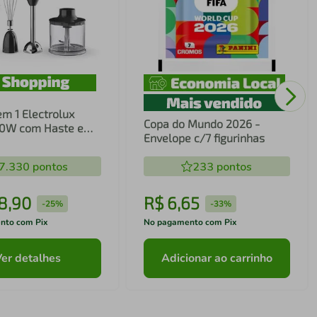
em 1 Electrolux
Copa do Mundo 2026 -
00W com Haste em
Envelope c/7 figurinhas
ecnologia TruFlow
7.330
pontos
233
pontos
8
,
90
R$
6
,
65
-
25%
-
33%
nto com Pix
No pagamento com Pix
Ver detalhes
Adicionar ao carrinho