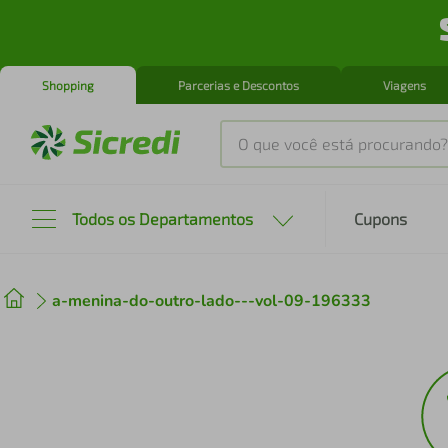
Shopping
Parcerias e Descontos
Viagens
O que você está procurando?
Produtos mais buscados
Todos os Departamentos
Cupons
tenis
1
º
a-menina-do-outro-lado---vol-09-196333
cafeteira
2
º
perfume
3
º
air fryer
4
º