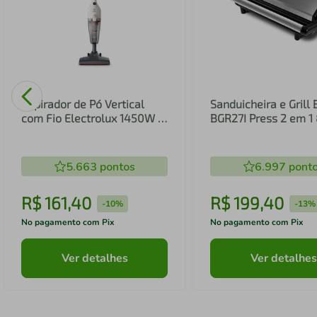
Aspirador de Pó Vertical
Sanduicheira e Grill 
com Fio Electrolux 1450W 2
BGR27I Press 2 em 
em 1 Filtro HEPA Branco
(STK14B)
5.663
pontos
6.997
pont
R$
161
,
40
R$
199
,
40
-
10%
-
13%
No pagamento com Pix
No pagamento com Pix
Ver detalhes
Ver detalhes