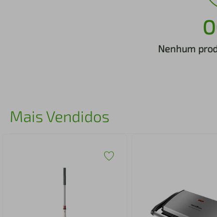
iphone
5
º
O
Nenhum produ
Mais Vendidos