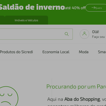
Saldão de inverno
até 40% off
Quero
Imóveis e Veículos
Olá!
Faça seu
Produtos do Sicredi
Economia Local
Moda
Sma
Procurando por um Par
Aqui na
Aba do Shopping
, 