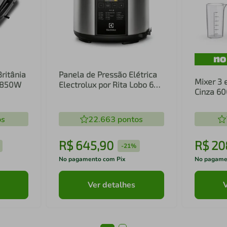
Britânia
Panela de Pressão Elétrica
Mixer 3 
1 850W
Electrolux por Rita Lobo 6L
Cinza 6
Preta Experience Digital
Inox e T
(PCC20)
(EIB20)
os
22.663
pontos
R$
645
,
90
R$
20
-
21%
No pagamento com Pix
No pagame
Ver detalhes