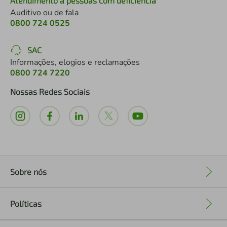
Atendimento a pessoas com deficiência
Auditivo ou de fala
0800 724 0525
SAC
Informações, elogios e reclamações
0800 724 7220
Nossas Redes Sociais
Sobre nós
+
Políticas
+