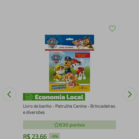
Pre
Livro de banho - Patrulha Canina - Brincadeiras
e diversões
830
pontos
R$
23
,
66
R
-
5%