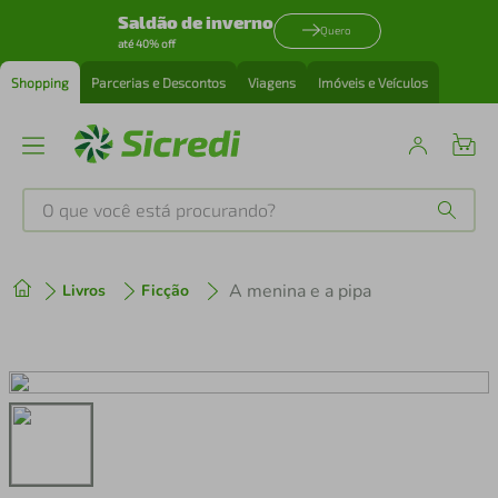
Saldão de inverno
Quero
até 40% off
Shopping
Parcerias e Descontos
Viagens
Imóveis e Veículos
O que você está procurando?
Produtos mais buscados
A menina e a pipa
Livros
Ficção
tenis
1
º
cafeteira
2
º
perfume
3
º