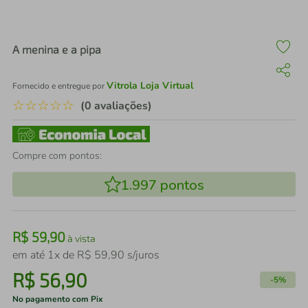
air fryer
4
º
iphone
5
º
A menina e a pipa
Vitrola Loja Virtual
Fornecido e entregue por
☆
☆
☆
☆
☆
(0 avaliações)
Compre com pontos:
1.997
pontos
R$
59
,
90
à vista
em até
1
x de
R$
59
,
90
s/juros
R$
56
,
90
-
5%
No pagamento com Pix