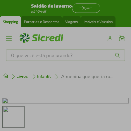
Saldão de inverno
Quero
até 40% off
Shopping
Parcerias e Descontos
Viagens
Imóveis e Veículos
O que você está procurando?
Produtos mais buscados
A menina que queria rodar a baiana
Livros
Infantil
tenis
1
º
cafeteira
2
º
perfume
3
º