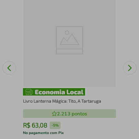
A
Liv
Livro Lanterna Mágica: Tito, A Tartaruga
2.213
pontos
R$
63
,
08
R
-
5%
No pagamento com Pix
No 