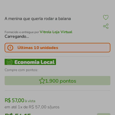
air fryer
4
º
iphone
5
º
A menina que queria rodar a baiana
Vitrola Loja Virtual
Fornecido e entregue por
Carregando…
Últimas 10 unidades
Compre com pontos:
1.900
pontos
R$
57
,
00
à vista
em até
1
x de
R$
57
,
00
s/juros