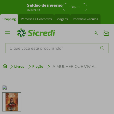
Saldão de inverno
Quero
até 40% off
Shopping
Parcerias e Descontos
Viagens
Imóveis e Veículos
O que você está procurando?
Produtos mais buscados
A MULHER QUE VIVIA DE PROPÓSITO
Livros
Ficção
tenis
1
º
cafeteira
2
º
perfume
3
º