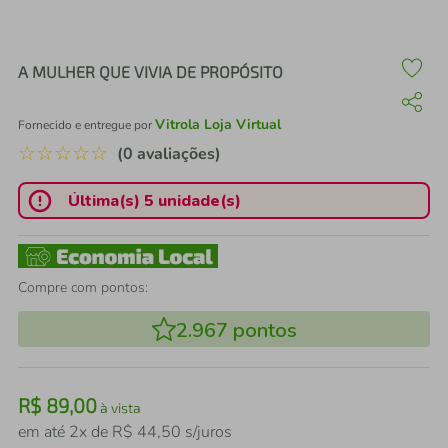
air fryer
4
º
iphone
5
º
A MULHER QUE VIVIA DE PROPÓSITO
Vitrola Loja Virtual
Fornecido e entregue por
☆
☆
☆
☆
☆
(0 avaliações)
Última(s) 5 unidade(s)
Compre com pontos:
2.967
pontos
R$
89
,
00
à vista
em até
2
x de
R$
44
,
50
s/juros