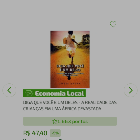
Eus
DIGA QUE VOCÊ E UM DELES - A REALIDADE DAS
CRIANÇAS EM UMA ÁFRICA DEVASTADA
1.663
pontos
R$
47
,
40
R
-
5%