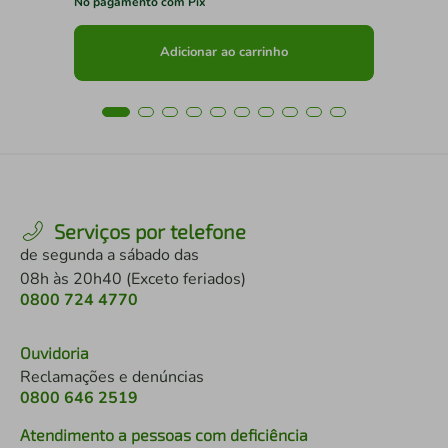
No pagamento com Pix
No 
Adicionar ao carrinho
Serviços por telefone
de segunda a sábado das
08h às 20h40 (Exceto feriados)
0800 724 4770
Ouvidoria
Reclamações e denúncias
0800 646 2519
Atendimento a pessoas com deficiência