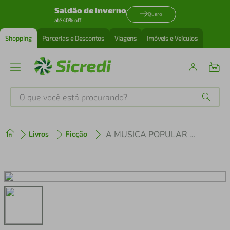
Saldão de inverno
Quero
até 40% off
Shopping
Parcerias e Descontos
Viagens
Imóveis e Veículos
O que você está procurando?
Produtos mais buscados
A MUSICA POPULAR QUE SURGE NA ERA DA REVOLUÇÃO
Livros
Ficção
tenis
1
º
cafeteira
2
º
perfume
3
º