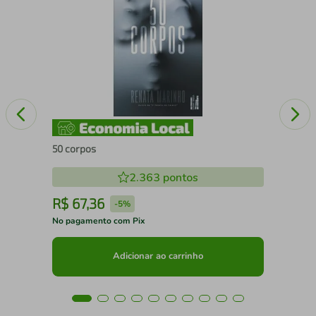
 A
O l
50 corpos
2.363
pontos
R$
67
,
36
R
-
5%
No pagamento com Pix
No 
Adicionar ao carrinho