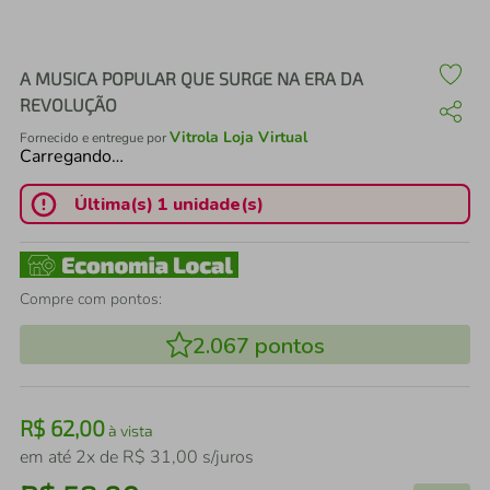
air fryer
4
º
iphone
5
º
A MUSICA POPULAR QUE SURGE NA ERA DA
REVOLUÇÃO
Vitrola Loja Virtual
Fornecido e entregue por
Carregando…
Última(s) 1 unidade(s)
Compre com pontos:
2.067
pontos
R$
62
,
00
à vista
em até
2
x de
R$
31
,
00
s/juros