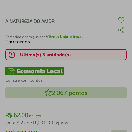
air fryer
4
º
iphone
5
º
A NATUREZA DO AMOR
Vitrola Loja Virtual
Fornecido e entregue por
Carregando…
Última(s) 5 unidade(s)
Compre com pontos:
2.067
pontos
R$
62
,
00
à vista
em até
2
x de
R$
31
,
00
s/juros