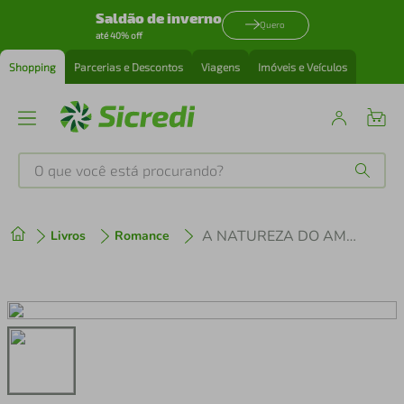
Saldão de inverno
Quero
até 40% off
Shopping
Parcerias e Descontos
Viagens
Imóveis e Veículos
O que você está procurando?
Produtos mais buscados
A NATUREZA DO AMOR
Livros
Romance
tenis
1
º
cafeteira
2
º
perfume
3
º