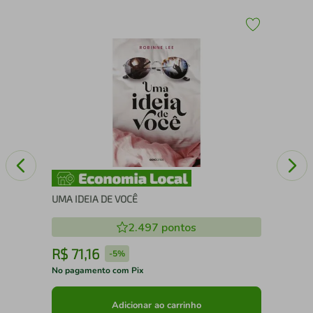
O 
UMA IDEIA DE VOCÊ
2.497
pontos
R$
71
,
16
R
-
5%
No pagamento com Pix
No 
Adicionar ao carrinho