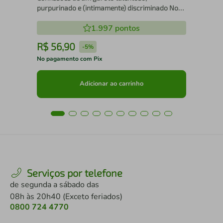
purpurinado e (intimamente) discriminado Nova
edição
1.997
pontos
R$
56
,
90
R
-
5%
No pagamento com Pix
No 
Adicionar ao carrinho
Serviços por telefone
de segunda a sábado das
08h às 20h40 (Exceto feriados)
0800 724 4770