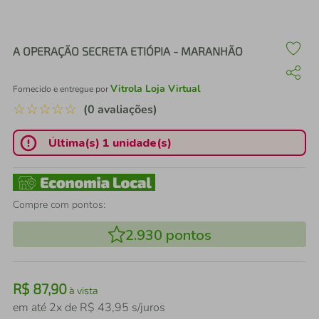
air fryer
4
º
iphone
5
º
A OPERAÇÃO SECRETA ETIÓPIA - MARANHÃO
Vitrola Loja Virtual
Fornecido e entregue por
☆
☆
☆
☆
☆
(0 avaliações)
Última(s) 1 unidade(s)
Compre com pontos:
2.930
pontos
R$
87
,
90
à vista
em até
2
x de
R$
43
,
95
s/juros