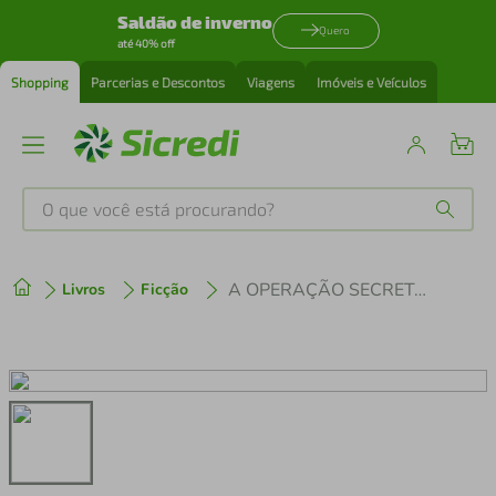
Saldão de inverno
Quero
até 40% off
Shopping
Parcerias e Descontos
Viagens
Imóveis e Veículos
O que você está procurando?
Produtos mais buscados
A OPERAÇÃO SECRETA ETIÓPIA - MARANHÃO
Livros
Ficção
tenis
1
º
cafeteira
2
º
perfume
3
º