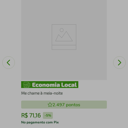
O f
Me chame à meia-noite
2.497
pontos
R$
71
,
16
R
-
5%
No pagamento com Pix
No 