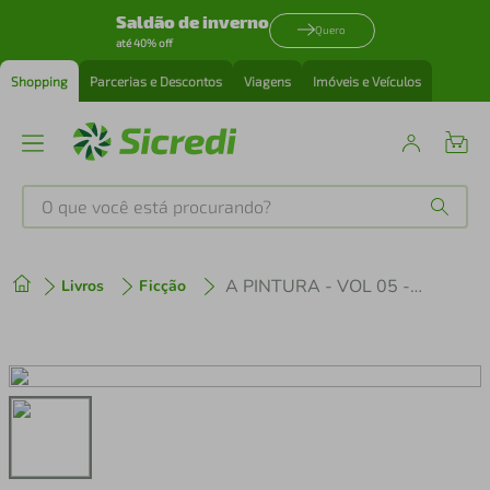
Saldão de inverno
Quero
até 40% off
Shopping
Parcerias e Descontos
Viagens
Imóveis e Veículos
O que você está procurando?
Produtos mais buscados
A PINTURA - VOL 05 - DA IMITAÇÃO À EXPRESSÃO
Livros
Ficção
tenis
1
º
cafeteira
2
º
perfume
3
º