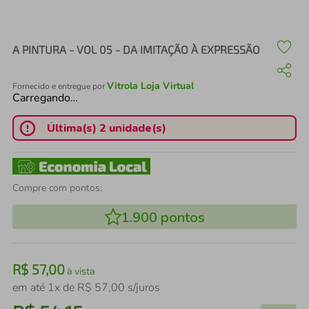
air fryer
4
º
iphone
5
º
A PINTURA - VOL 05 - DA IMITAÇÃO À EXPRESSÃO
Vitrola Loja Virtual
Fornecido e entregue por
Carregando…
Última(s) 2 unidade(s)
Compre com pontos:
1.900
pontos
R$
57
,
00
à vista
em até
1
x de
R$
57
,
00
s/juros