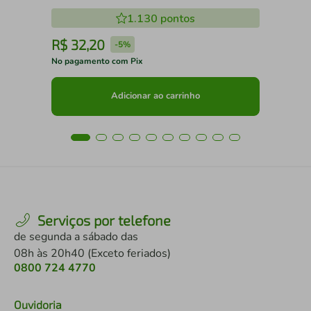
1.130
pontos
R$
32
,
20
R
-
5%
No pagamento com Pix
No 
Adicionar ao carrinho
Serviços por telefone
de segunda a sábado das
08h às 20h40 (Exceto feriados)
0800 724 4770
Ouvidoria