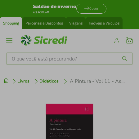
Saldão de inverno
Quero
até 40% off
Shopping
Parcerias e Descontos
Viagens
Imóveis e Veículos
O que você está procurando?
Produtos mais buscados
A Pintura - Vol 11 - As Escolas E O Problema Do Estilo
Livros
Didáticos
tenis
1
º
cafeteira
2
º
perfume
3
º