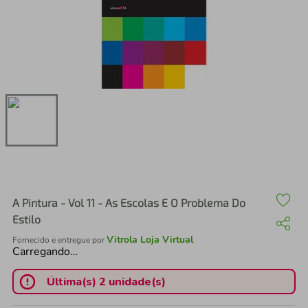
air fryer
4
º
iphone
5
º
A Pintura - Vol 11 - As Escolas E O Problema Do
Estilo
Vitrola Loja Virtual
Fornecido e entregue por
Carregando…
Última(s) 2 unidade(s)