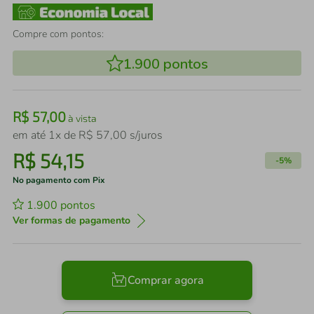
Compre com pontos:
1.900
pontos
R$
57
,
00
à vista
em até
1
x de
R$
57
,
00
s/juros
R$
54
,
15
-
5%
No pagamento com Pix
1.900
pontos
Ver formas de pagamento
Comprar agora