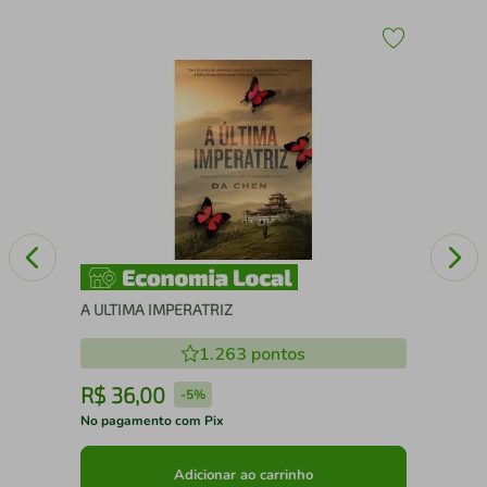
A O
CA
A ULTIMA IMPERATRIZ
1.263
pontos
R$
36
,
00
R
-
5%
No pagamento com Pix
No 
Adicionar ao carrinho