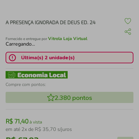
air fryer
4
º
iphone
5
º
A PRESENÇA IGNORADA DE DEUS ED. 24
Vitrola Loja Virtual
Fornecido e entregue por
Carregando…
Última(s) 2 unidade(s)
Compre com pontos:
2.380
pontos
R$
71
,
40
à vista
em até
2
x de
R$
35
,
70
s/juros