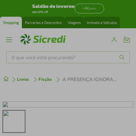
Saldão de inverno
Quero
até 40% off
Shopping
Parcerias e Descontos
Viagens
Imóveis e Veículos
O que você está procurando?
Produtos mais buscados
A PRESENÇA IGNORADA DE DEUS ED. 24
Livros
Ficção
tenis
1
º
cafeteira
2
º
perfume
3
º