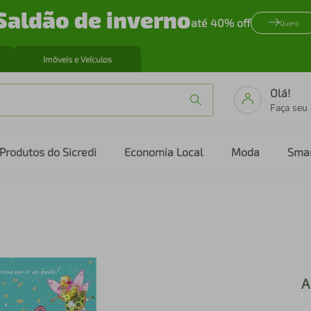
Saldão de inverno
até 40% off
Quero
Imóveis e Veículos
Olá!
Faça seu
Produtos do Sicredi
Economia Local
Moda
Sma
A