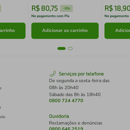
R$
80
,
75
R$
18
,
9
-
5%
No pagamento com Pix
No pagamento 
arrinho
Adicionar ao carrinho
Adicio
Serviços por telefone
De segunda a sexta-feira das
08h às 20h40
s
Sábado das 8h às 18h40
0800 724 4770
a
Ouvidoria
dade
Reclamações e denúncias
0800 646 2519