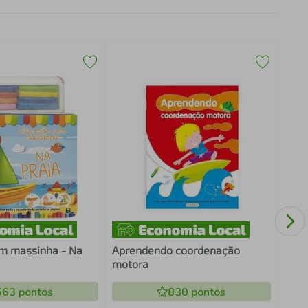
AS 
m massinha - Na
Aprendendo coordenação
motora
663
pontos
830
pontos