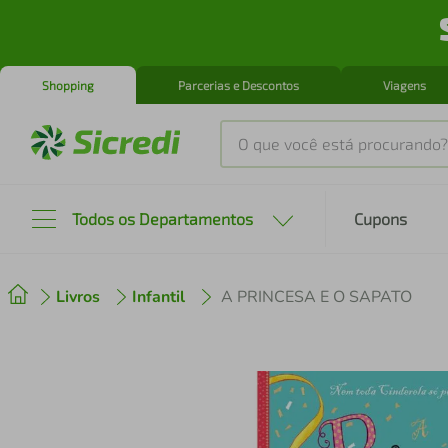
Shopping
Parcerias e Descontos
Viagens
O que você está procurando?
Produtos mais buscados
Todos os Departamentos
Cupons
tenis
1
º
Livros
Infantil
A PRINCESA E O SAPATO
cafeteira
2
º
perfume
3
º
air fryer
4
º