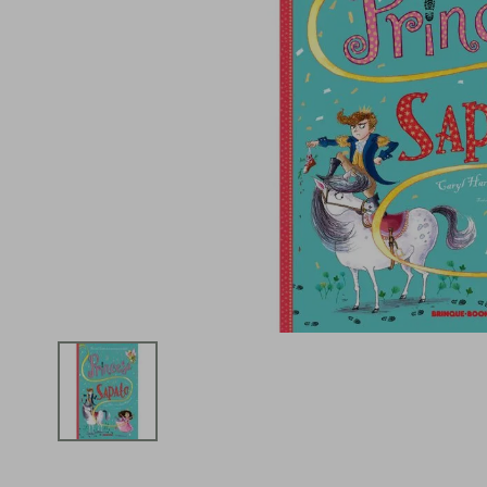
iphone
5
º