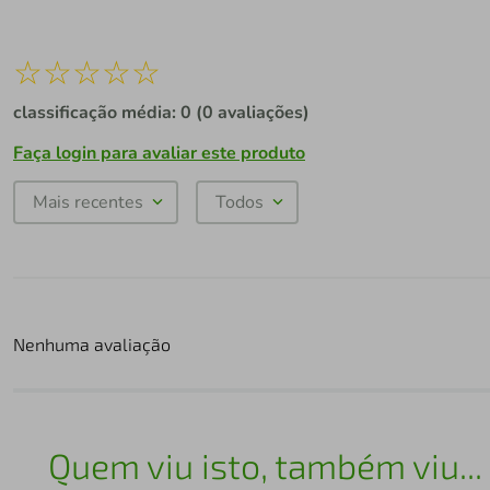
☆
☆
☆
☆
☆
classificação média: 0
(0 avaliações)
Faça login para avaliar este produto
Mais recentes
Todos
Nenhuma avaliação
Quem viu isto, também viu...