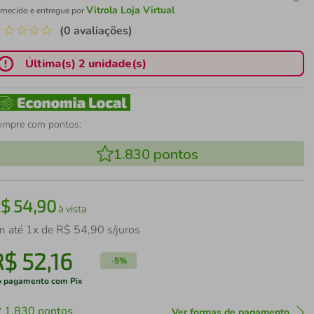
Vitrola Loja Virtual
rnecido e entregue por
☆
☆
☆
☆
☆
(0 avaliações)
Última(s) 2 unidade(s)
ompre com pontos:
1.830
pontos
R$
54
,
90
à vista
m até
1
x de
R$
54
,
90
s/juros
R$
52
,
16
-
5%
 pagamento com Pix
1.830
pontos
Ver formas de pagamento