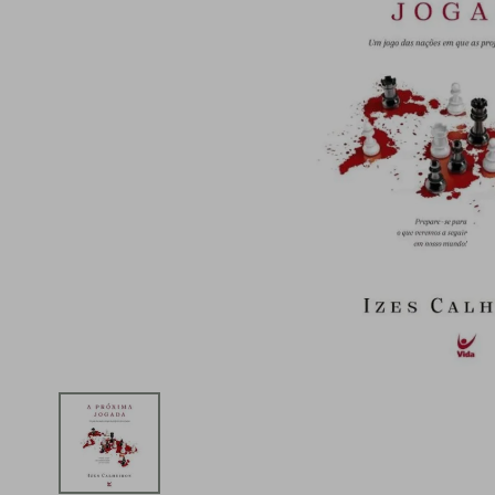
iphone
5
º