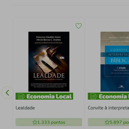
Lealdade
Convite à interpret
1.333
pontos
5.897
po