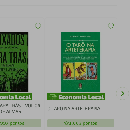
COM
ARA TRÁS - VOL 04
O TARÔ NA ARTETERAPIA
 DE ALMAS
.997
pontos
1.663
pontos