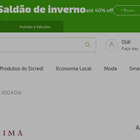
Saldão de inverno
até 40% off
Quero
Imóveis e Veículos
Olá!
Faça seu
Produtos do Sicredi
Economia Local
Moda
Sma
 JOGADA
A