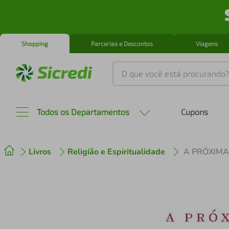
Shopping
Parcerias e Descontos
Viagens
O que você está procurando?
Produtos mais buscados
Todos os Departamentos
Cupons
tenis
1
º
Livros
Religião e Espiritualidade
A PRÓXIMA
cafeteira
2
º
perfume
3
º
air fryer
4
º