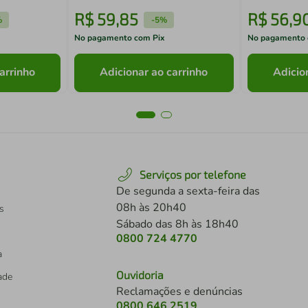
R$
59
,
85
R$
56
,
9
%
-
5%
No pagamento com Pix
No pagamento 
arrinho
Adicionar ao carrinho
Adicio
Serviços por telefone
De segunda a sexta-feira das
08h às 20h40
s
Sábado das 8h às 18h40
0800 724 4770
a
Ouvidoria
dade
Reclamações e denúncias
0800 646 2519