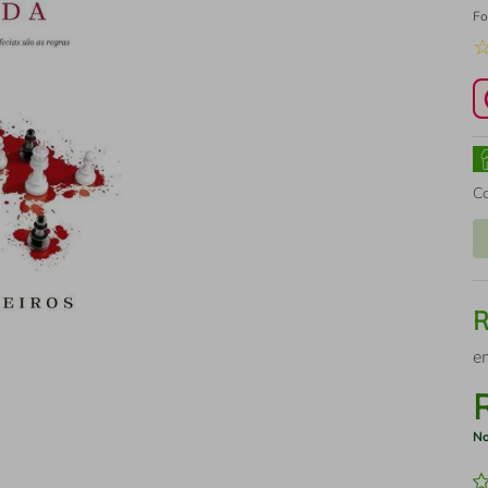
Fo
C
e
No