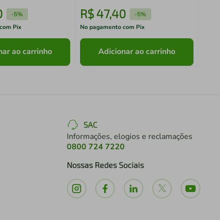
0
R$
47
,
40
R$
-
5%
-
5%
com Pix
No pagamento com Pix
No pa
nar ao carrinho
Adicionar ao carrinho
SAC
Informações, elogios e reclamações
0800 724 7220
Nossas Redes Sociais