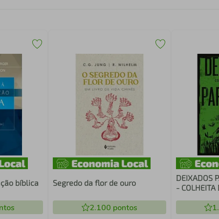
DEIXADOS P
ação bíblica
Segredo da flor de ouro
- COLHEITA
ntos
2.100
pontos
1