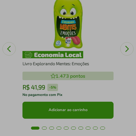
Liv
Livro Explorando Mentes: Emoções
1.473
pontos
R$
41
,
99
R
-
5%
No pagamento com Pix
No 
Adicionar ao carrinho