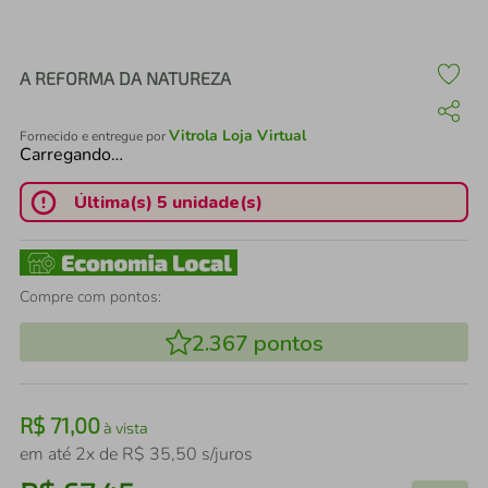
air fryer
4
º
iphone
5
º
A REFORMA DA NATUREZA
Vitrola Loja Virtual
Fornecido e entregue por
Carregando…
Última(s) 5 unidade(s)
Compre com pontos:
2.367
pontos
R$
71
,
00
à vista
em até
2
x de
R$
35
,
50
s/juros