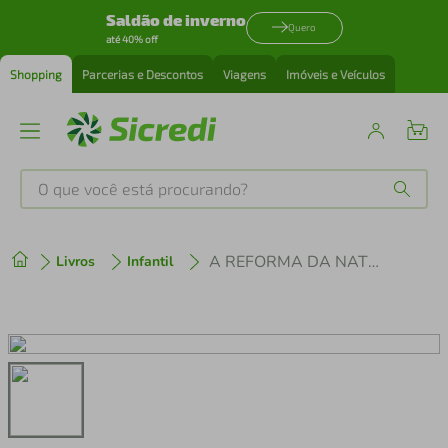
Saldão de inverno
Quero
até 40% off
Shopping
Parcerias e Descontos
Viagens
Imóveis e Veículos
O que você está procurando?
Produtos mais buscados
A REFORMA DA NATUREZA
Livros
Infantil
tenis
1
º
cafeteira
2
º
perfume
3
º