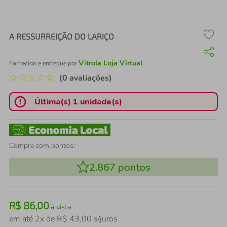
air fryer
4
º
iphone
5
º
A RESSURREIÇÃO DO LARIÇO
Vitrola Loja Virtual
Fornecido e entregue por
☆
☆
☆
☆
☆
(0 avaliações)
Última(s) 1 unidade(s)
Compre com pontos:
2.867
pontos
R$
86
,
00
à vista
em até
2
x de
R$
43
,
00
s/juros