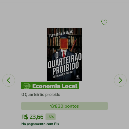
De 
sab
O Quarteirão proibido
830
pontos
R$
23
,
66
R
-
5%
No pagamento com Pix
No 