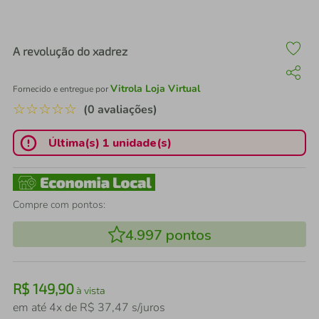
air fryer
4
º
iphone
5
º
A revolução do xadrez
Vitrola Loja Virtual
Fornecido e entregue por
☆
☆
☆
☆
☆
(0 avaliações)
Última(s) 1 unidade(s)
Compre com pontos:
4.997
pontos
R$
149
,
90
à vista
em até
4
x de
R$
37
,
47
s/juros