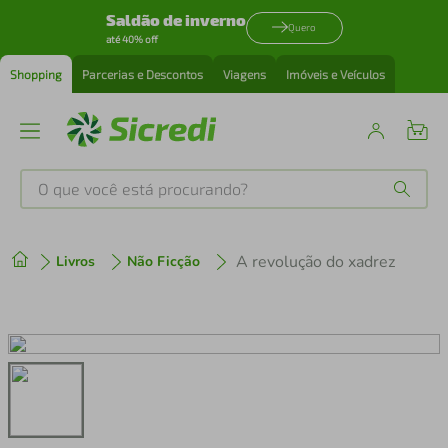
Saldão de inverno
Quero
até 40% off
Shopping
Parcerias e Descontos
Viagens
Imóveis e Veículos
O que você está procurando?
Produtos mais buscados
A revolução do xadrez
Livros
Não Ficção
tenis
1
º
cafeteira
2
º
perfume
3
º