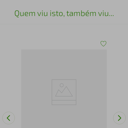
Quem viu isto, também viu...
Liv
Cur