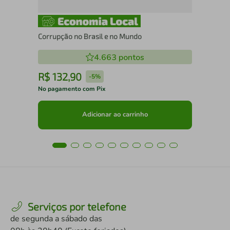
Corrupção no Brasil e no Mundo
4.663
pontos
R$
132
,
90
R
-
5%
No pagamento com Pix
No 
Adicionar ao carrinho
Serviços por telefone
de segunda a sábado das