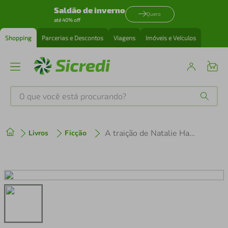
Saldão de inverno
Quero
até 40% off
Shopping
Parcerias e Descontos
Viagens
Imóveis e Veículos
O que você está procurando?
Produtos mais buscados
A traição de Natalie Hargrove
Livros
Ficção
tenis
1
º
cafeteira
2
º
perfume
3
º