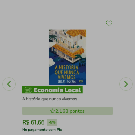
Ilu
A história que nunca vivemos
2.163
pontos
R$
61
,
66
R
-
5%
No pagamento com Pix
No 