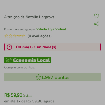
air fryer
4
º
iphone
5
º
A traição de Natalie Hargrove
Vitrola Loja Virtual
Fornecido e entregue por
☆
☆
☆
☆
☆
(0 avaliações)
Última(s) 1 unidade(s)
Compre com pontos:
1.997
pontos
R$
59
,
90
à vista
em até
1
x de
R$
59
,
90
s/juros