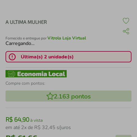
air fryer
4
º
iphone
5
º
A ULTIMA MULHER
Vitrola Loja Virtual
Fornecido e entregue por
Carregando…
Última(s) 2 unidade(s)
Compre com pontos:
2.163
pontos
R$
64
,
90
à vista
em até
2
x de
R$
32
,
45
s/juros