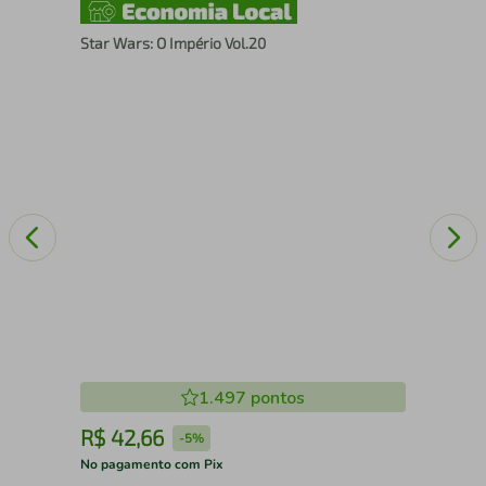
Star Wars: O Império Vol.20
Sta
1.497
pontos
R$
42
,
66
R
-
5%
No pagamento com Pix
No 