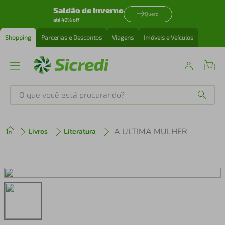
Saldão de inverno
Quero
até 40% off
Shopping
Parcerias e Descontos
Viagens
Imóveis e Veículos
O que você está procurando?
Produtos mais buscados
A ULTIMA MULHER
Livros
Literatura
tenis
1
º
cafeteira
2
º
perfume
3
º